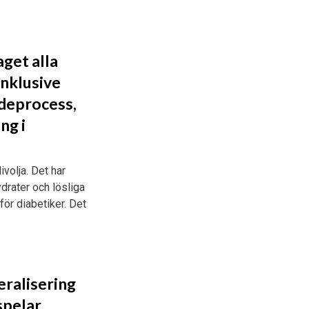
aget alla
inklusive
ndeprocess,
ng i
volja. Det har
ydrater och lösliga
för diabetiker. Det
eralisering
spelar