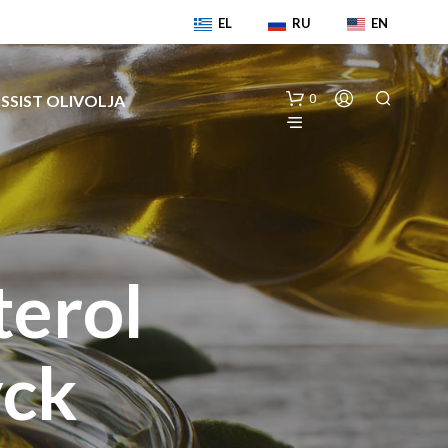
EL
RU
EN
SSIST OLIVOLJA
0
terol
I
yck
N
G
A
P
R