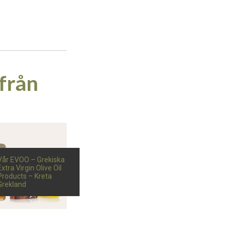
 från
Vår EVOO – Grekiska
Extra Virgin Olive Oil
Products – Kreta
Grekland