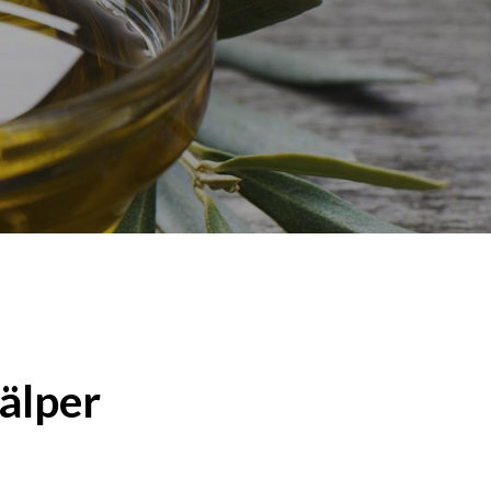
O
D
U
K
T
E
R
I
V
A
R
U
K
O
R
G
E
N
.
jälper