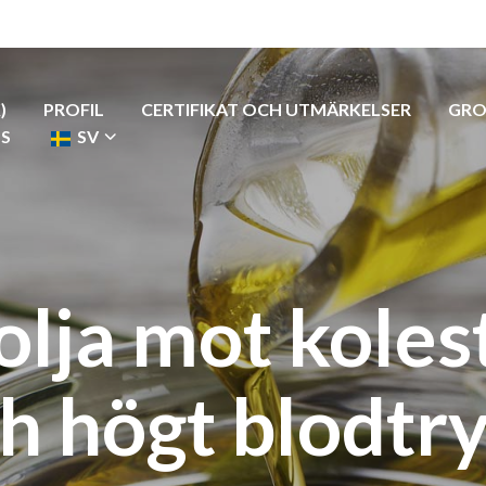
)
PROFIL
CERTIFIKAT OCH UTMÄRKELSER
GRO
S
SV
olja mot koles
h högt blodtr