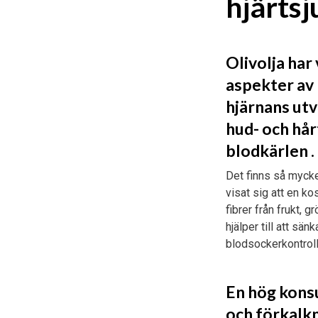
hjärts
Olivolja har 
aspekter av 
hjärnans utv
hud- och hår
blodkärlen .
Det finns så mycke
visat sig att en kos
fibrer från frukt, 
hjälper till att sä
blodsockerkontroll
En hög konsu
och förkalkn