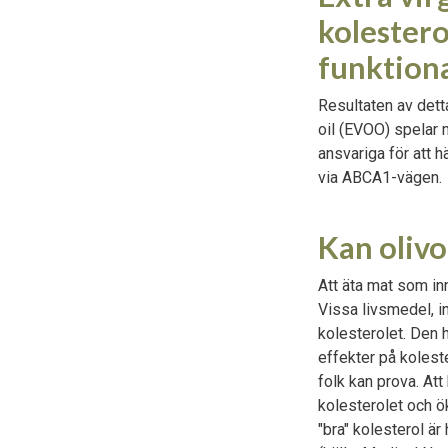
kolestero
funktiona
Resultaten av dett
oil (EVOO) spelar 
ansvariga för att 
via ABCA1-vägen.
Kan olivo
Att äta mat som inn
Vissa livsmedel, in
kolesterolet. Den h
effekter på koleste
folk kan prova. Att
kolesterolet och ök
"bra" kolesterol ä