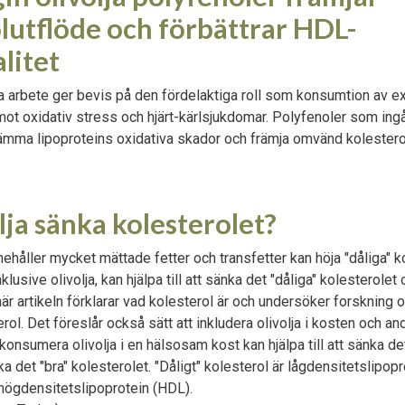
lutflöde och förbättrar HDL-
litet
a arbete ger bevis på den fördelaktiga roll som konsumtion av ext
mot oxidativ stress och hjärt-kärlsjukdomar. Polyfenoler som ing
hämma lipoproteins oxidativa skador och främja omvänd kolester
lja sänka kolesterolet?
ehåller mycket mättade fetter och transfetter kan höja "dåliga" k
klusive olivolja, kan hjälpa till att sänka det "dåliga" kolesterolet
är artikeln förklarar vad kolesterol är och undersöker forskning 
rol. Det föreslår också sätt att inkludera olivolja i kosten och 
 konsumera olivolja i en hälsosam kost kan hjälpa till att sänka det
a det "bra" kolesterolet. "Dåligt" kolesterol är lågdensitetslipop
r högdensitetslipoprotein (HDL).