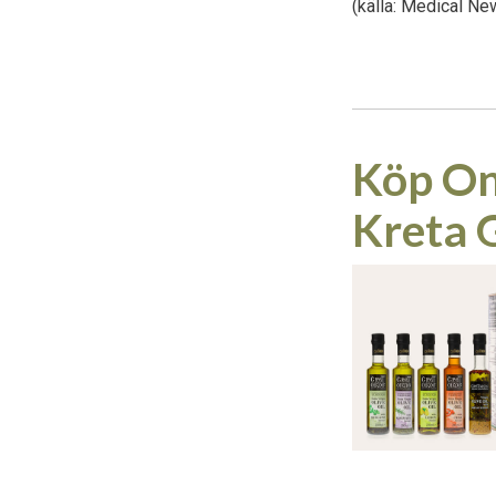
(källa: Medical N
Köp Onl
Kreta 