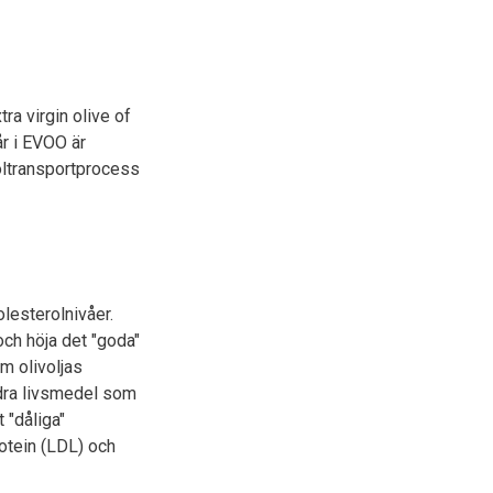
ra virgin olive of
år i EVOO är
oltransportprocess
olesterolnivåer.
 och höja det "goda"
om olivoljas
andra livsmedel som
 "dåliga"
rotein (LDL) och