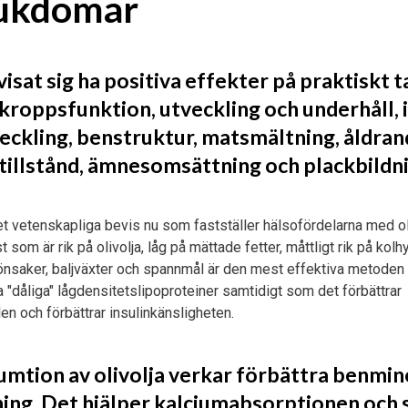
jukdomar
visat sig ha positiva effekter på praktiskt t
kroppsfunktion, utveckling och underhåll, 
eckling, benstruktur, matsmältning, åldra
tillstånd, ämnesomsättning och plackbildni
t vetenskapliga bevis nu som fastställer hälsofördelarna med oli
t som är rik på olivolja, låg på mättade fetter, måttligt rik på kolh
grönsaker, baljväxter och spannmål är den mest effektiva metoden 
nka "dåliga" lågdensitetslipoproteiner samtidigt som det förbättrar
en och förbättrar insulinkänsligheten.
mtion av olivolja verkar förbättra benmin
ing. Det hjälper kalciumabsorptionen och 