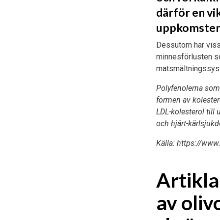
därför en vi
uppkomsten
Dessutom har viss 
minnesförlusten so
matsmältningssystem
Polyfenolerna som 
formen av kolesterol
LDL-kolesterol till
och hjärt-kärlsjuk
Källa: https://www
Artikla
av oliv