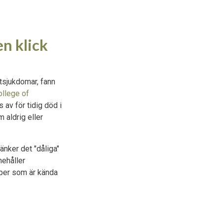
en klick
tsjukdomar, fann
ollege of
av för tidig död i
 aldrig eller
sänker det "dåliga"
nehåller
per som är kända