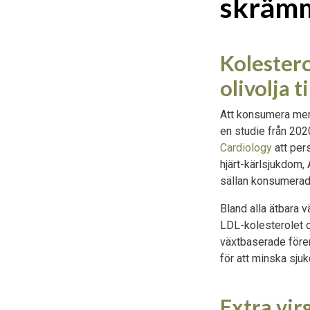
skrämm
Kolestero
olivolja ti
Att konsumera mer 
en studie från 2020
Cardiology
att per
hjärt-kärlsjukdom,
sällan konsumerade
Bland alla ätbara v
LDL-kolesterolet o
växtbaserade före
för att minska sju
Extra vir