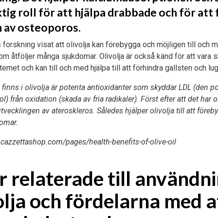
ktig roll för att hjälpa drabbade och för att
 av osteoporos.
forskning visat att olivolja kan förebygga och möjligen till och
m åtföljer många sjukdomar. Olivolja är också känd för att vara
et och kan till och med hjälpa till att förhindra gallsten och lug
finns i olivolja är potenta antioxidanter som skyddar LDL (den pot
) från oxidation (skada av fria radikaler). Först efter att det har 
 utvecklingen av ateroskleros. Således hjälper olivolja till att före
domar.
.cazzettashop.com/pages/health-benefits-of-olive-oil
r relaterade till användn
olja och fördelarna med a