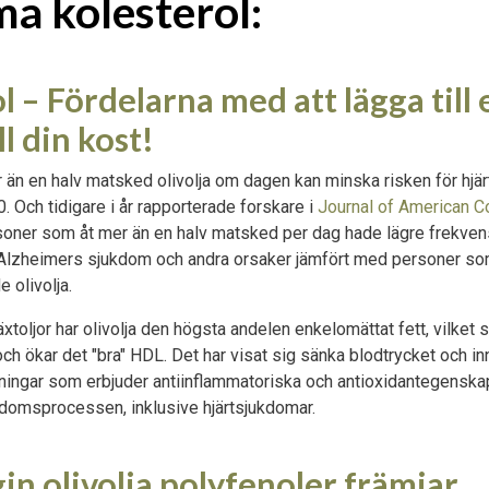
a kolesterol:
l – Fördelarna med att lägga till 
ll din kost!
än en halv matsked olivolja om dagen kan minska risken för hjär
. Och tidigare i år rapporterade forskare i
Journal of American C
soner som åt mer än en halv matsked per dag hade lägre frekvens 
 Alzheimers sjukdom och andra orsaker jämfört med personer som
 olivolja.
äxtoljor har olivolja den högsta andelen enkelomättat fett, vilket 
ch ökar det "bra" HDL. Det har visat sig sänka blodtrycket och in
ningar som erbjuder antiinflammatoriska och antioxidantegenska
kdomsprocessen, inklusive hjärtsjukdomar.
gin olivolja polyfenoler främjar