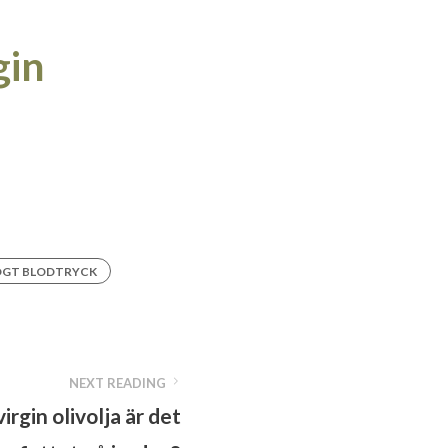
gin
ÖGT BLODTRYCK
NEXT READING
irgin olivolja är det