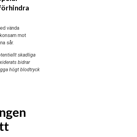
 förhindra
 med vända
 skonsam mot
na sår.
entiellt skadliga
oxiderats bidrar
bygga högt blodtryck
ingen
tt