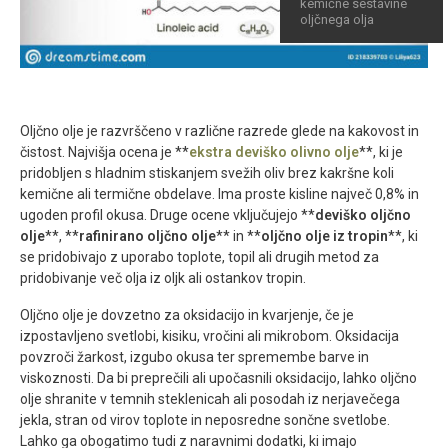
kemične sestavine
oljčnega olja
Oljčno olje je razvrščeno v različne razrede glede na kakovost in
čistost. Najvišja ocena je **
ekstra deviško olivno olje
**, ki je
pridobljen s hladnim stiskanjem svežih oliv brez kakršne koli
kemične ali termične obdelave. Ima proste kisline največ 0,8% in
ugoden profil okusa. Druge ocene vključujejo **
deviško oljčno
olje
**, **
rafinirano oljčno olje
** in **
oljčno olje iz tropin
**, ki
se pridobivajo z uporabo toplote, topil ali drugih metod za
pridobivanje več olja iz oljk ali ostankov tropin.
Oljčno olje je dovzetno za oksidacijo in kvarjenje, če je
izpostavljeno svetlobi, kisiku, vročini ali mikrobom. Oksidacija
povzroči žarkost, izgubo okusa ter spremembe barve in
viskoznosti. Da bi preprečili ali upočasnili oksidacijo, lahko oljčno
olje shranite v temnih steklenicah ali posodah iz nerjavečega
jekla, stran od virov toplote in neposredne sončne svetlobe.
Lahko ga obogatimo tudi z naravnimi dodatki, ki imajo