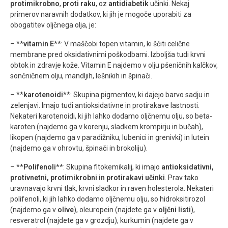
protimikrobno
,
proti raku
, oz
antidiabetik
učinki. Nekaj
primerov naravnih dodatkov, ki jih je mogoče uporabiti za
obogatitev oljčnega olja, je:
– **
vitamin E
**: V maščobi topen vitamin, ki ščiti celične
membrane pred oksidativnimi poškodbami. Izboljša tudi krvni
obtok in zdravje kože. Vitamin E najdemo v olju pšeničnih kalčkov,
sončničnem olju, mandljih, lešnikih in špinači.
– **
karotenoidi
**: Skupina pigmentov, ki dajejo barvo sadju in
zelenjavi. Imajo tudi antioksidativne in protirakave lastnosti.
Nekateri karotenoidi, ki jih lahko dodamo oljčnemu olju, so beta-
karoten (najdemo ga v korenju, sladkem krompirju in bučah),
likopen (najdemo ga v paradižniku, lubenici in grenivki) in lutein
(najdemo ga v ohrovtu, špinači in brokoliju).
– **
Polifenoli
**: Skupina fitokemikalij, ki imajo
antioksidativni,
protivnetni, protimikrobni in protirakavi učinki
. Prav tako
uravnavajo krvni tlak, krvni sladkor in raven holesterola. Nekateri
polifenoli, ki jih lahko dodamo oljčnemu olju, so hidroksitirozol
(najdemo ga v
olive
), oleuropein (najdete ga v
oljčni listi
),
resveratrol (najdete ga v grozdju), kurkumin (najdete ga v