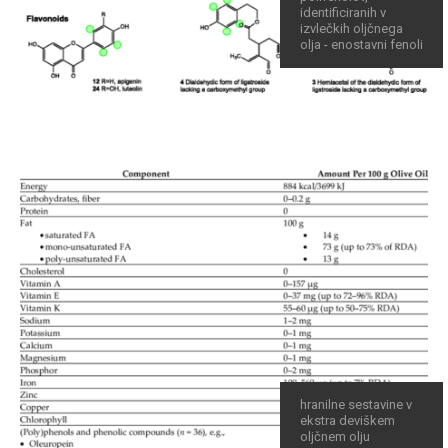
identificiranih v
izvlečkih oljčnega
olja - enostavni fenoli
hranilne sestavine v
ekstra deviškem
oljčnem olju