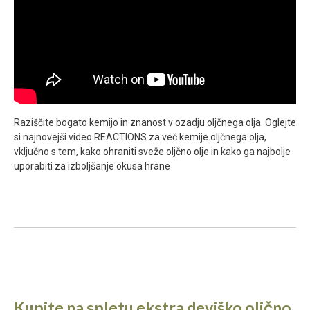
Raziščite bogato kemijo in znanost v ozadju oljčnega olja. Oglejte
si najnovejši video REACTIONS za več kemije oljčnega olja,
vključno s tem, kako ohraniti sveže oljčno olje in kako ga najbolje
uporabiti za izboljšanje okusa hrane
Kupite na spletu ekstra deviško oljčno