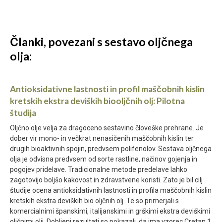
Članki, povezani s sestavo oljčnega
olja:
Antioksidativne lastnosti in profil maščobnih kislin
kretskih ekstra deviških biooljčnih olj: Pilotna
študija
Oljčno olje velja za dragoceno sestavino človeške prehrane. Je
dober vir mono- in večkrat nenasičenih maščobnih kislin ter
drugih bioaktivnih spojin, predvsem polifenolov. Sestava oljčnega
olja je odvisna predvsem od sorte rastline, načinov gojenja in
pogojev pridelave. Tradicionalne metode predelave lahko
zagotovijo boljšo kakovost in zdravstvene koristi. Zato je bil cilj
študije ocena antioksidativnih lastnosti in profila maščobnih kislin
kretskih ekstra deviških bio oljčnih olj. Te so primerjali s
komercialnimi španskimi, italijanskimi in grškimi ekstra deviškimi
oljčnimi olji. Dobljeni rezultati so pokazali, da ima vzorec Cretan 1