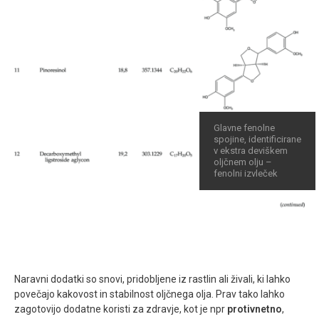
Glavne fenolne
spojine, identificirane
v ekstra deviškem
oljčnem olju –
fenolni izvleček
Naravni dodatki so snovi, pridobljene iz rastlin ali živali, ki lahko
povečajo kakovost in stabilnost oljčnega olja. Prav tako lahko
zagotovijo dodatne koristi za zdravje, kot je npr
protivnetno
,