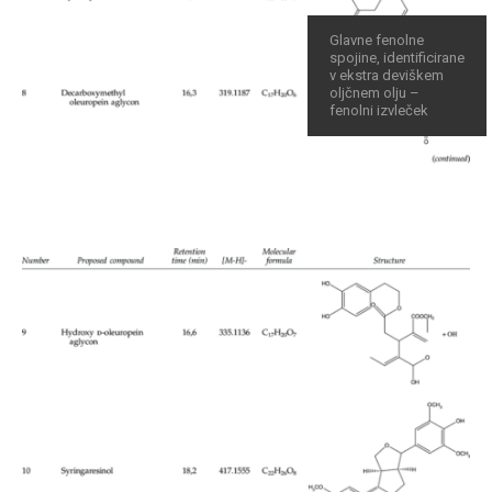
Glavne fenolne
spojine, identificirane
v ekstra deviškem
oljčnem olju –
fenolni izvleček