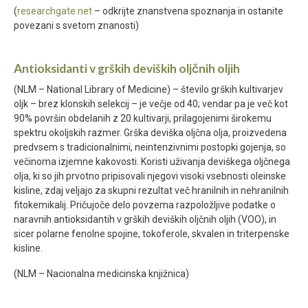
(
researchgate.net
– odkrijte znanstvena spoznanja in ostanite
povezani s svetom znanosti)
Antioksidanti v grških deviških oljčnih oljih
(NLM – National Library of Medicine) – število grških kultivarjev
oljk – brez klonskih selekcij – je večje od 40; vendar pa je več kot
90% površin obdelanih z 20 kultivarji, prilagojenimi širokemu
spektru okoljskih razmer. Grška deviška oljčna olja, proizvedena
predvsem s tradicionalnimi, neintenzivnimi postopki gojenja, so
večinoma izjemne kakovosti. Koristi uživanja deviškega oljčnega
olja, ki so jih prvotno pripisovali njegovi visoki vsebnosti oleinske
kisline, zdaj veljajo za skupni rezultat več hranilnih in nehranilnih
fitokemikalij. Pričujoče delo povzema razpoložljive podatke o
naravnih antioksidantih v grških deviških oljčnih oljih (VOO), in
sicer polarne fenolne spojine, tokoferole, skvalen in triterpenske
kisline.
(NLM – Nacionalna medicinska knjižnica)