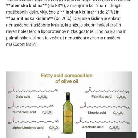
**
oleinska kislina
** (do 83%), z manjšimi količinami drugih
maščobnih kislin, vključno z **
linolna kislina
** (do 21%) in
**
palmitinska kislina
** (do 20%). Oleinska kislina je enkrat
nenasičena maščobna kislina, ki znižuje skupni holesterol in
raven holesterola lipoproteinov nizke gostote. Linolna kislina in
palmitinska kislina sta večkrat nenasičeni oziroma nasičeni
maščobni kislini.