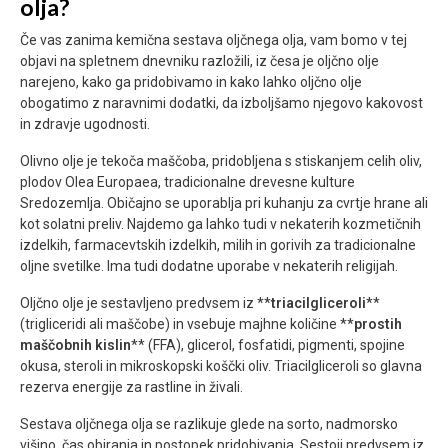
olja?
Če vas zanima kemična sestava oljčnega olja, vam bomo v tej
objavi na spletnem dnevniku razložili, iz česa je oljčno olje
narejeno, kako ga pridobivamo in kako lahko oljčno olje
obogatimo z naravnimi dodatki, da izboljšamo njegovo kakovost
in zdravje ugodnosti.
Olivno olje je tekoča maščoba, pridobljena s stiskanjem celih oliv,
plodov Olea Europaea, tradicionalne drevesne kulture
Sredozemlja. Običajno se uporablja pri kuhanju za cvrtje hrane ali
kot solatni preliv. Najdemo ga lahko tudi v nekaterih kozmetičnih
izdelkih, farmacevtskih izdelkih, milih in gorivih za tradicionalne
oljne svetilke. Ima tudi dodatne uporabe v nekaterih religijah.
Oljčno olje je sestavljeno predvsem iz **
triacilgliceroli
**
(trigliceridi ali maščobe) in vsebuje majhne količine **
prostih
maščobnih kislin
** (FFA), glicerol, fosfatidi, pigmenti, spojine
okusa, steroli in mikroskopski koščki oliv. Triacilgliceroli so glavna
rezerva energije za rastline in živali.
Sestava oljčnega olja se razlikuje glede na sorto, nadmorsko
višino, čas obiranja in postopek pridobivanja. Sestoji predvsem iz