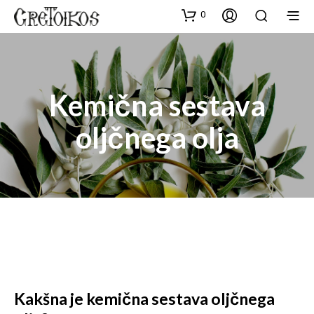
0
Kemična sestava
oljčnega olja
Kakšna je kemična sestava oljčnega