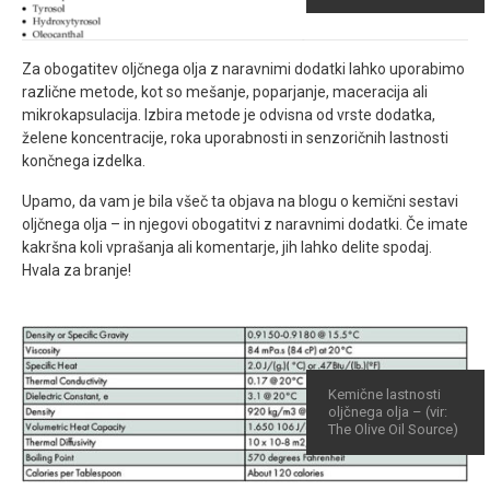
Za obogatitev oljčnega olja z naravnimi dodatki lahko uporabimo
različne metode, kot so mešanje, poparjanje, maceracija ali
mikrokapsulacija. Izbira metode je odvisna od vrste dodatka,
želene koncentracije, roka uporabnosti in senzoričnih lastnosti
končnega izdelka.
Upamo, da vam je bila všeč ta objava na blogu o kemični sestavi
oljčnega olja – in njegovi obogatitvi z naravnimi dodatki. Če imate
kakršna koli vprašanja ali komentarje, jih lahko delite spodaj.
Hvala za branje!
Kemične lastnosti
oljčnega olja – (vir:
The Olive Oil Source)