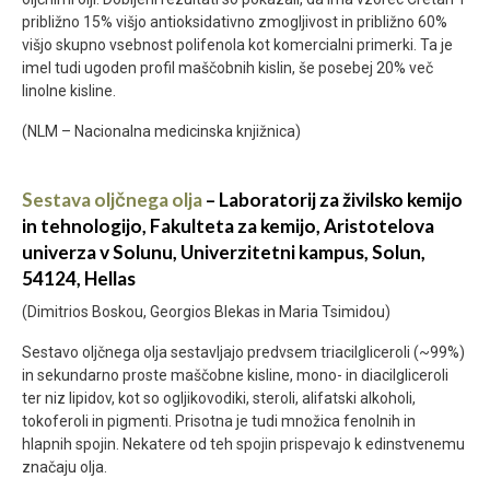
približno 15% višjo antioksidativno zmogljivost in približno 60%
višjo skupno vsebnost polifenola kot komercialni primerki. Ta je
imel tudi ugoden profil maščobnih kislin, še posebej 20% več
linolne kisline.
(NLM – Nacionalna medicinska knjižnica)
Sestava oljčnega olja
–
Laboratorij za živilsko kemijo
in tehnologijo, Fakulteta za kemijo, Aristotelova
univerza v Solunu, Univerzitetni kampus, Solun,
54124, Hellas
(Dimitrios Boskou, Georgios Blekas in Maria Tsimidou)
Sestavo oljčnega olja sestavljajo predvsem triacilgliceroli (~99%)
in sekundarno proste maščobne kisline, mono- in diacilgliceroli
ter niz lipidov, kot so ogljikovodiki, steroli, alifatski alkoholi,
tokoferoli in pigmenti. Prisotna je tudi množica fenolnih in
hlapnih spojin. Nekatere od teh spojin prispevajo k edinstvenemu
značaju olja.