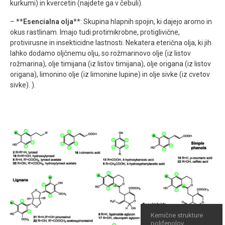
kurkumi) in kvercetin (najdete ga v čebuli).
– **
Esencialna olja
**: Skupina hlapnih spojin, ki dajejo aromo in
okus rastlinam. Imajo tudi protimikrobne, protiglivične,
protivirusne in insekticidne lastnosti. Nekatera eterična olja, ki jih
lahko dodamo oljčnemu olju, so rožmarinovo olje (iz listov
rožmarina), olje timijana (iz listov timijana), olje origana (iz listov
origana), limonino olje (iz limonine lupine) in olje sivke (iz cvetov
sivke). ).
Kemične strukture
polifenolov,