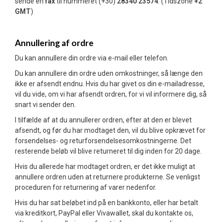
sende en
fax
til nummeret (+30)
28340 23574
. (Tidszone
+2
GMT
)
Annullering af ordre
Du kan annullere din ordre via e-mail eller telefon.
Du kan annullere din ordre uden omkostninger, så længe den
ikke er afsendt endnu. Hvis du har givet os din e-mailadresse,
vil du vide, om vi har afsendt ordren, for vi vil informere dig, så
snart vi sender den.
I tilfælde af at du annullerer ordren, efter at den er blevet
afsendt, og før du har modtaget den, vil du blive opkrævet for
forsendelses- og returforsendelsesomkostningerne. Det
resterende beløb vil blive returneret til dig inden for 20 dage.
Hvis du allerede har modtaget ordren, er det ikke muligt at
annullere ordren uden at returnere produkterne. Se venligst
proceduren for returnering af varer nedenfor.
Hvis du har sat beløbet ind på en bankkonto, eller har betalt
via kreditkort, PayPal eller Vivawallet, skal du kontakte os,