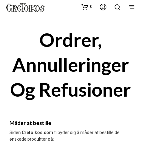
0
Ordrer,
Annulleringer
Og Refusioner
Måder at bestille
Siden
Cretoikos.com
tilbyder dig 3 måder at bestille de
ønskede produkter på: