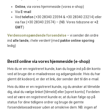
Online
, via vores hjemmeside (vores e-shop)
Via
E-mail
Ved
telefon
(+30 28340 23594 & +30 28340 23214) eller
via fax (+30 28340 23574) – (NB: Vores tidszone er
+2
GMT
)
Verdensomspændende forsendelse
– vi sender din ordre
ind
alle lande
, i hele verden! (med
pakke online sporing
ledig)
Bestil online via vores hjemmeside (e-shop)
Hvis du er en registreret kunde, kan du logge ind på din konto
ved at bruge din e-mailadresse og adgangskode. Hvis du har
glemt dit kodeord, er der et link, der sender det til din e-mail.
Hvis du ikke er en registreret kunde, og du ønsker at tilmelde
dig, skal du vælge linket [tilmeld] eller [opret konto]. Fordelen
ved at være en registreret kunde er, at du kan følge op på
status for dine tidligere ordrer og bruge de gemte
forsendelsesadresser uden at omskrive dem. NB: ingen af