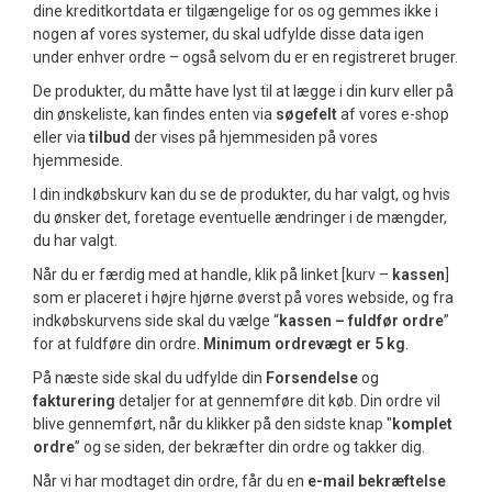
dine kreditkortdata er tilgængelige for os og gemmes ikke i
nogen af vores systemer, du skal udfylde disse data igen
under enhver ordre – også selvom du er en registreret bruger.
De produkter, du måtte have lyst til at lægge i din kurv eller på
din ønskeliste, kan findes enten via
søgefelt
af vores e-shop
eller via
tilbud
der vises på hjemmesiden på vores
hjemmeside.
I din indkøbskurv kan du se de produkter, du har valgt, og hvis
du ønsker det, foretage eventuelle ændringer i de mængder,
du har valgt.
Når du er færdig med at handle, klik på linket [kurv –
kassen
]
som er placeret i højre hjørne øverst på vores webside, og fra
indkøbskurvens side skal du vælge “
kassen – fuldfør ordre
”
for at fuldføre din ordre.
Minimum ordrevægt er 5 kg
.
På næste side skal du udfylde din
Forsendelse
og
fakturering
detaljer for at gennemføre dit køb. Din ordre vil
blive gennemført, når du klikker på den sidste knap "
komplet
ordre
” og se siden, der bekræfter din ordre og takker dig.
Når vi har modtaget din ordre, får du en
e-mail bekræftelse