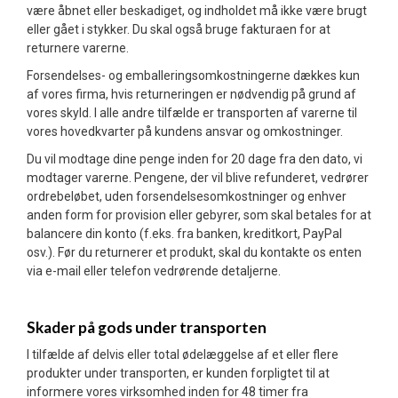
være åbnet eller beskadiget, og indholdet må ikke være brugt
eller gået i stykker. Du skal også bruge fakturaen for at
returnere varerne.
Forsendelses- og emballeringsomkostningerne dækkes kun
af vores firma, hvis returneringen er nødvendig på grund af
vores skyld. I alle andre tilfælde er transporten af varerne til
vores hovedkvarter på kundens ansvar og omkostninger.
Du vil modtage dine penge inden for 20 dage fra den dato, vi
modtager varerne. Pengene, der vil blive refunderet, vedrører
ordrebeløbet, uden forsendelsesomkostninger og enhver
anden form for provision eller gebyrer, som skal betales for at
balancere din konto (f.eks. fra banken, kreditkort, PayPal
osv.). Før du returnerer et produkt, skal du kontakte os enten
via e-mail eller telefon vedrørende detaljerne.
Skader på gods under transporten
I tilfælde af delvis eller total ødelæggelse af et eller flere
produkter under transporten, er kunden forpligtet til at
informere vores virksomhed inden for 48 timer fra