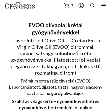
0
EVOO olívaolaj krétai
gyógynövényekkel
Flavor Infused Olive Oils – Cretan Extra
Virgin Olive Oil (EVOO) citrommal,
naranccsal vagy különböző krétai
gyógynövényekkel illatosított (olívaolaj
oregánó ízzel, fokhagyma, chili, kakukkfű,
rozmaring, citrom)
Prémium extra szűz olívaolaj (EVOO)
Labortanúsított, díjazott, tiszta, nagyon alacsony
savtartalmú görög olívaolajok
Szállítás világszerte – nyomon követheti és
nyomon követheti rendelését online