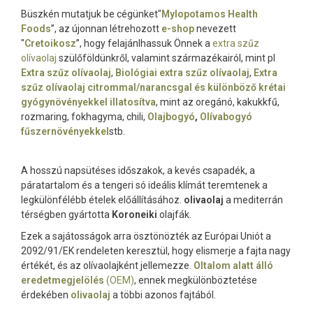
Büszkén mutatjuk be cégünket"
Mylopotamos Health
Foods
”, az újonnan létrehozott
e-shop
nevezett
"
Cretoikosz
”, hogy felajánlhassuk Önnek a
extra szűz
olívaolaj
szülőföldünkről, valamint származékairól, mint pl
Extra szűz olívaolaj
,
Biológiai extra szűz olívaolaj
,
Extra
szűz olívaolaj citrommal/narancsgal és különböző krétai
gyógynövényekkel illatosítva
, mint az oregánó, kakukkfű,
rozmaring, fokhagyma, chili,
Olajbogyó
,
Olívabogyó
fűszernövényekkel
stb.
A hosszú napsütéses időszakok, a kevés csapadék, a
páratartalom és a tengeri só ideális klímát teremtenek a
legkülönfélébb ételek előállításához.
olivaolaj
a mediterrán
térségben gyártotta
Koroneiki
olajfák.
Ezek a sajátosságok arra ösztönözték az Európai Uniót a
2092/91/EK rendeleten keresztül, hogy elismerje a fajta nagy
értékét, és az olívaolajként jellemezze.
Oltalom alatt álló
eredetmegjelölés
(OEM)
, ennek megkülönböztetése
érdekében
olivaolaj
a többi azonos fajtából.