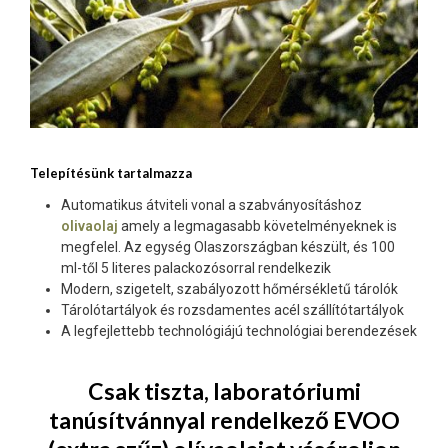
Telepítésünk tartalmazza
Automatikus átviteli vonal a szabványosításhoz
olivaolaj
amely a legmagasabb követelményeknek is
megfelel. Az egység Olaszországban készült, és 100
ml-től 5 literes palackozósorral rendelkezik
Modern, szigetelt, szabályozott hőmérsékletű tárolók
Tárolótartályok és rozsdamentes acél szállítótartályok
A legfejlettebb technológiájú technológiai berendezések
Csak tiszta, laboratóriumi
tanúsítvánnyal rendelkező EVOO