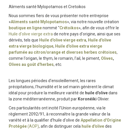
Aliments santé Mylopotamos et Cretoikos
Nous sommes fiers de vous présenter notre entreprise
»
Aliments santé Mylopotamos
», via notre nouvelle création
boutique en ligne
nommé "
Crétoikos
», afin de vous offrir le
Huile d'olive vierge extra
de notre pays d'origine, ainsi que ses
dérivés, tels que
Huile d'olive vierge extra
,
Huile d'olive
extra vierge biologique
,
Huile d'olive extra vierge
parfumée au citron/orange et diverses herbes crétoises
,
comme l'origan, le thym, le romarin, l'ail, le piment,
Olives
,
Olives au goût d'herbes
, etc.
Les longues périodes d'ensoleillement, les rares
précipitations, l'humidité et le sel marin génèrent le climat
idéal pour produire la meilleure variété de
huile d'olive
dans
la zone méditerranéenne, produit par
Koronéiki
Olivier.
Ces particularités ont incité l'Union européenne, via le
règlement 2092/91, à reconnaître la grande valeur de la
variété et à la qualifier d'huile d'olive de
Appellation d'Origine
Protégée
(AOP)
, afin de distinguer cela
huile d'olive
des