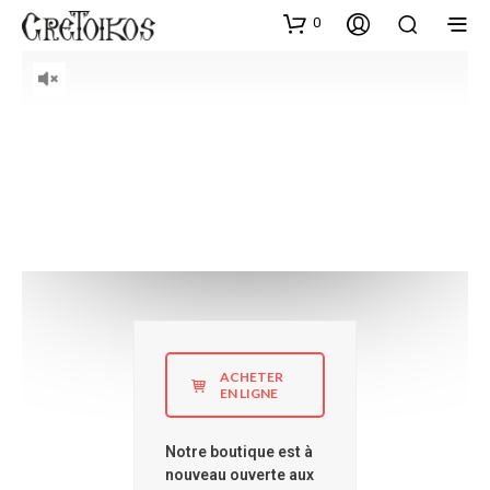
0
Olive Oil Connects People
The
more
you shop, the
less
you pay
LEARN HOW
ACHETER
EN LIGNE
Notre boutique est à
nouveau ouverte aux