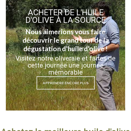
ACHETER DE L'HUILE
D'OLIVE À LA SOURCE
Nous aimerions vous faire
découvrir le grand tour de la
dégustation d'huile d'olive !
Visitez notre oliveraie et faites de
cette journée une journée
mémorable
APPRENDRE ENCORE PLUS