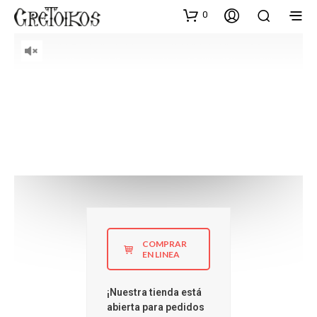
0
Olive Oil Connects People
The
more
you shop, the
less
you pay
LEARN HOW
COMPRAR
EN LINEA
¡Nuestra tienda está
abierta para pedidos