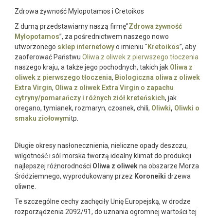
Zdrowa żywność Mylopotamos i Cretoikos
Z dumą przedstawiamy naszą firmę”
Zdrowa żywność
Mylopotamos
”, za pośrednictwem naszego nowo
utworzonego
sklep internetowy
o imieniu "
Kretoikos
”, aby
zaoferować Państwu
Oliwa z oliwek z pierwszego tłoczenia
naszego kraju, a także jego pochodnych, takich jak
Oliwa z
oliwek z pierwszego tłoczenia
,
Biologiczna oliwa z oliwek
Extra Virgin
,
Oliwa z oliwek Extra Virgin o zapachu
cytryny/pomarańczy i różnych ziół kreteńskich
, jak
oregano, tymianek, rozmaryn, czosnek, chili,
Oliwki
,
Oliwki o
smaku ziołowym
itp.
Długie okresy nasłonecznienia, nieliczne opady deszczu,
wilgotność i sól morska tworzą idealny klimat do produkcji
najlepszej różnorodności
Oliwa z oliwek
na obszarze Morza
Śródziemnego, wyprodukowany przez
Koroneiki
drzewa
oliwne.
Te szczególne cechy zachęciły Unię Europejską, w drodze
rozporządzenia 2092/91, do uznania ogromnej wartości tej