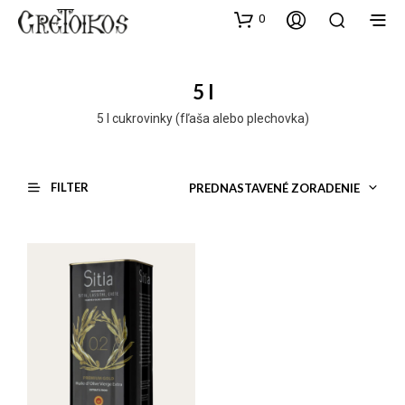
0
5 l
5 l cukrovinky (fľaša alebo plechovka)
FILTER
PREDNASTAVENÉ ZORADENIE