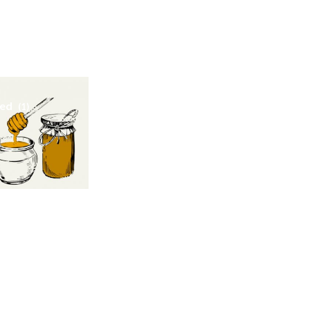
med
(1)