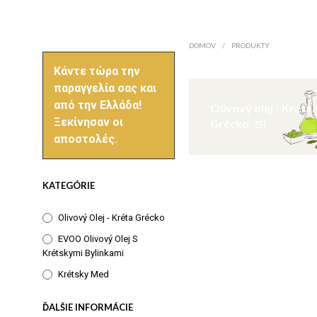
DOMOV
/
PRODUKTY
Κάντε τώρα την
παραγγελία σας και
από την Ελλάδα!
Olivový olej - Kréta
Ξεκίνησαν οι
Grécko
(5)
αποστολές.
KATEGÓRIE
Olivový Olej - Kréta Grécko
EVOO Olivový Olej S
Krétskymi Bylinkami
Krétsky Med
ĎALŠIE INFORMÁCIE