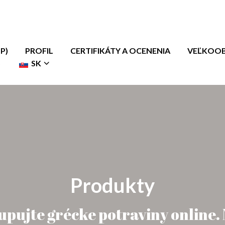
P)
PROFIL
CERTIFIKÁTY A OCENENIA
VEĽKOOB
S
SK
Produkty
pujte grécke potraviny online.