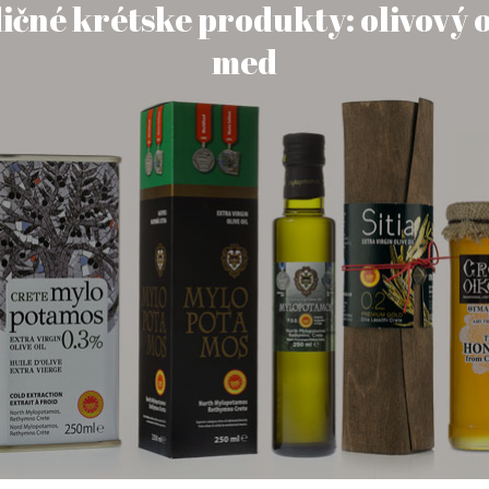
ičné krétske produkty: olivový o
med