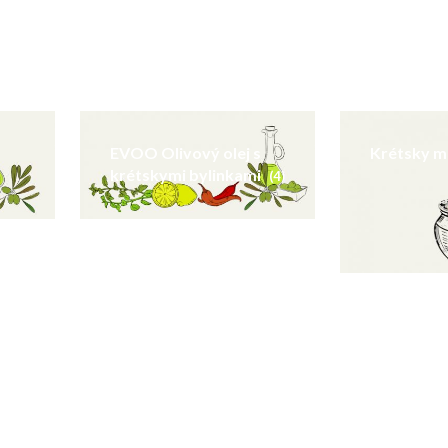
EVOO Olivový olej s
Krétsky 
krétskymi bylinkami
(4)