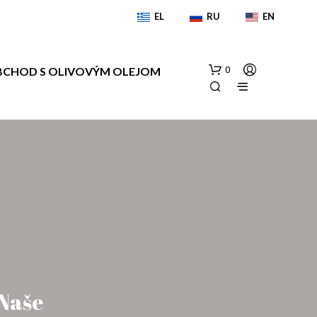
EL
RU
EN
CHOD S OLIVOVÝM OLEJOM
0
Ž
I
A
D
N
 Naše
E