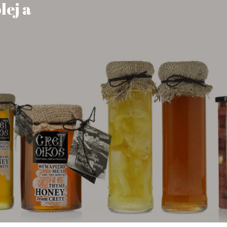
P
lej a
R
O
D
U
K
T
Y
V
K
O
Š
Í
K
U
.