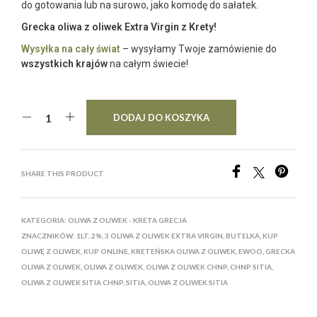
do gotowania lub na surowo, jako komodę do sałatek.
Grecka oliwa z oliwek Extra Virgin z Krety!
Wysyłka na cały świat
– wysyłamy Twoje zamówienie do
wszystkich krajów
na całym świecie!
DODAJ DO KOSZYKA
SHARE THIS PRODUCT
KATEGORIA:
OLIWA Z OLIWEK - KRETA GRECJA
ZNACZNIKÓW:
1LT
,
2%
,
3 OLIWA Z OLIWEK EXTRA VIRGIN
,
BUTELKA
,
KUP
OLIWĘ Z OLIWEK
,
KUP ONLINE
,
KRETEŃSKA OLIWA Z OLIWEK
,
EWOO
,
GRECKA
OLIWA Z OLIWEK
,
OLIWA Z OLIWEK
,
OLIWA Z OLIWEK CHNP
,
CHNP SITIA
,
OLIWA Z OLIWEK SITIA CHNP
,
SITIA
,
OLIWA Z OLIWEK SITIA