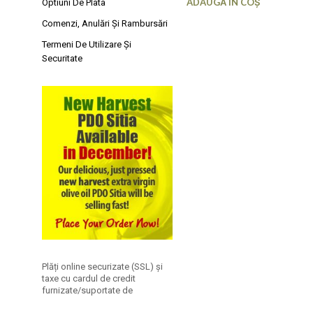
ADAUGĂ ÎN COȘ
Optiuni De Plata
Comenzi, Anulări Și Rambursări
Termeni De Utilizare Și
Securitate
Plăți online securizate (SSL) și
taxe cu cardul de credit
furnizate/suportate de