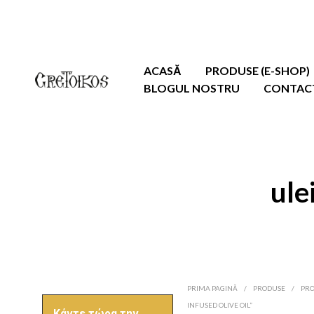
ACASĂ
PRODUSE (E-SHOP)
BLOGUL NOSTRU
CONTACT
ule
PRIMA PAGINĂ
/
PRODUSE
/
PRO
INFUSED OLIVE OIL”
Κάντε τώρα την