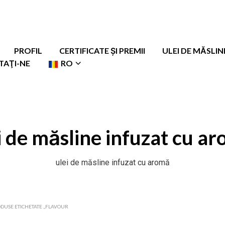
PROFIL
CERTIFICATE ȘI PREMII
ULEI DE MĂSLIN
AŢI-NE
RO
i de măsline infuzat cu a
ulei de măsline infuzat cu aromă
DUSE ETICHETATE „FLAVOUR