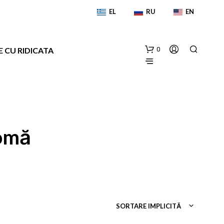
EL
RU
EN
E CU RIDICATA
0
romă
N
U
A
I
SORTARE IMPLICITĂ
N
I