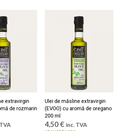
C
I
U
N
P
R
O
D
U
S
Î
N
C
O
Ș
.
ne extravirgin
Ulei de măsline extravirgin
omă de rozmarin
(EVOO) cu aromă de oregano
200 ml
4,50
€
. TVA
inc. TVA