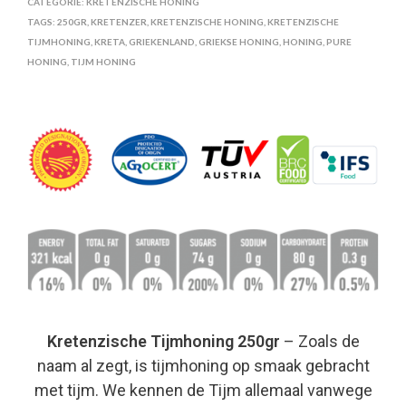
CATEGORIE:
KRETENZISCHE HONING
TAGS:
250GR
,
KRETENZER
,
KRETENZISCHE HONING
,
KRETENZISCHE
TIJMHONING
,
KRETA
,
GRIEKENLAND
,
GRIEKSE HONING
,
HONING
,
PURE
HONING
,
TIJM HONING
Kretenzische Tijmhoning 250gr
– Zoals de
naam al zegt, is tijmhoning op smaak gebracht
met tijm. We kennen de Tijm allemaal vanwege