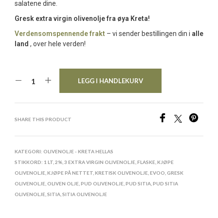
salatene dine.
Gresk extra virgin olivenolje fra øya Kreta!
Verdensomspennende frakt
– vi sender bestillingen din i
alle
land
, over hele verden!
LEGG I HANDLEKURV
SHARE THIS PRODUCT
KATEGORI:
OLIVENOLJE - KRETA HELLAS
STIKKORD:
1 LT
,
2%
,
3 EXTRA VIRGIN OLIVENOLJE
,
FLASKE
,
KJØPE
OLIVENOLJE
,
KJØPE PÅ NETTET
,
KRETISK OLIVENOLJE
,
EVOO
,
GRESK
OLIVENOLJE
,
OLIVEN OLJE
,
PUD OLIVENOLJE
,
PUD SITIA
,
PUD SITIA
OLIVENOLJE
,
SITIA
,
SITIA OLIVENOLJE