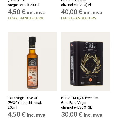
(EVOO) med
Gold Extra Virgin
oreganosmak 200ml
olivenolje (EVOO) 5lt
4,50
€
40,00
€
inc. mva
inc. mva
LEGG I HANDLEKURV
LEGG I HANDLEKURV
Extra Virgin Olive Oil
PUD SITIA 0,2% Premium
(EVOO) med chilismak
Gold Extra Virgin
200ml
olivenolje (EVOO) 3lt
4,50
€
30,00
€
inc. mva
inc. mva