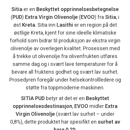
Sitia
er en
Beskyttet opprinnelsesbetegnelse
(
PUD
)
Extra Virgin Olivenolje
(
EVOO
) fra
Sitia
, i
øst
Kreta
. Sitia inn
Lasithi
er en region på det
østlige Kreta, kjent for sine ideelle klimatiske
forhold som bidrar til produksjon av ekstra virgin
olivenolje av overlegen kvalitet. Prosessen med
å trekke ut olivenolje fra olivenfrukten utføres
samme dag og i svært lave temperaturer for å
bevare all fruktens godhet og svært lav surhet.
Prosedyren foregår under helsekontrollledere og
støtte fra toppmoderne maskineri.
SITIA PUD
betyr at det er en
Beskyttet
opprinnelsesdestinasjon
,
EVOO
midler
Extra
Virgin Olivenolje
(svært lav surhet – under
0,8%), dette produktet har spesifikt en
surhet av
bare 0,2%