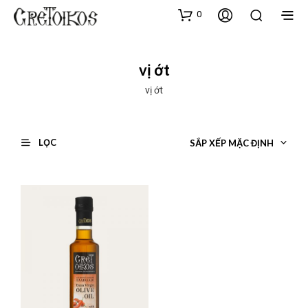
0
vị ớt
vị ớt
LỌC
SẮP XẾP MẶC ĐỊNH