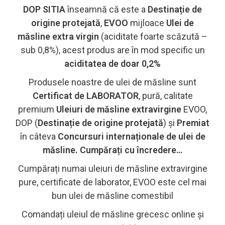
DOP SITIA
înseamnă că este a
Destinație de
origine protejată
,
EVOO
mijloace
Ulei de
măsline extra virgin
(aciditate foarte scăzută –
sub 0,8%), acest produs are în mod specific un
aciditatea de
doar 0,2%
Produsele noastre de ulei de măsline sunt
Certificat de LABORATOR
, pură, calitate
premium
Uleiuri de măsline extravirgine
EVOO,
DOP (
Destinație de origine protejată
) și
Premiat
în câteva
Concursuri internaționale de ulei de
măsline. Cumpărați cu încredere…
Cumpărați numai uleiuri de măsline extravirgine
pure, certificate de laborator, EVOO este cel mai
bun ulei de măsline comestibil
Comandați uleiul de măsline grecesc online și