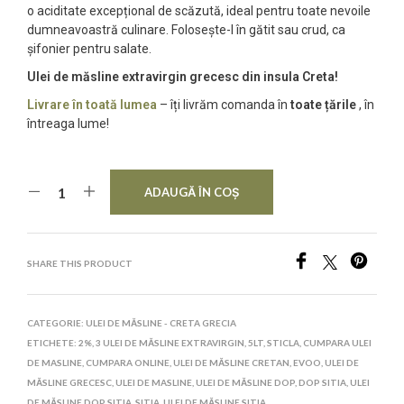
o aciditate excepțional de scăzută, ideal pentru toate nevoile
dumneavoastră culinare. Folosește-l în gătit sau crud, ca
șifonier pentru salate.
Ulei de măsline extravirgin grecesc din insula Creta!
Livrare în toată lumea
– îți livrăm comanda în
toate țările
, în
întreaga lume!
ADAUGĂ ÎN COȘ
SHARE THIS PRODUCT
CATEGORIE:
ULEI DE MĂSLINE - CRETA GRECIA
ETICHETE:
2%
,
3 ULEI DE MĂSLINE EXTRAVIRGIN
,
5LT
,
STICLA
,
CUMPARA ULEI
DE MASLINE
,
CUMPARA ONLINE
,
ULEI DE MĂSLINE CRETAN
,
EVOO
,
ULEI DE
MĂSLINE GRECESC
,
ULEI DE MASLINE
,
ULEI DE MĂSLINE DOP
,
DOP SITIA
,
ULEI
DE MĂSLINE DOP SITIA
,
SITIA
,
ULEI DE MĂSLINE SITIA