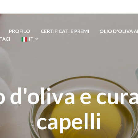
PROFILO
CERTIFICATI E PREMI
OLIO D'OLIVA 
TACI
IT
o d'oliva e cura
capelli