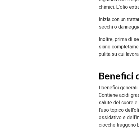
chimici. L'olio extr
Inizia con un tratt
secchi o danneggiat
Inoltre, prima di s
siano completament
pulita su cui lavora
Benefici d
I benefici generali
Contiene acidi gras
salute del cuore e
l’uso topico dell’o
ossidativo e dell’i
ciocche traggono be