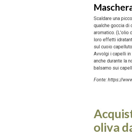
Maschera a
Scaldare una piccol
qualche goccia di o
aromatico. (L'olio 
loro effetti idratan
sul cuoio capelluto
Avvolgi i capelli i
anche durante la no
balsamo sui capel
Fonte: https://www
Acquist
oliva d