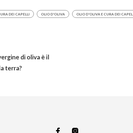
URA DEI CAPELLI
OLIO D'OLIVA
OLIO D'OLIVA E CURA DEI CAPEL
ergine di oliva è il
la terra?