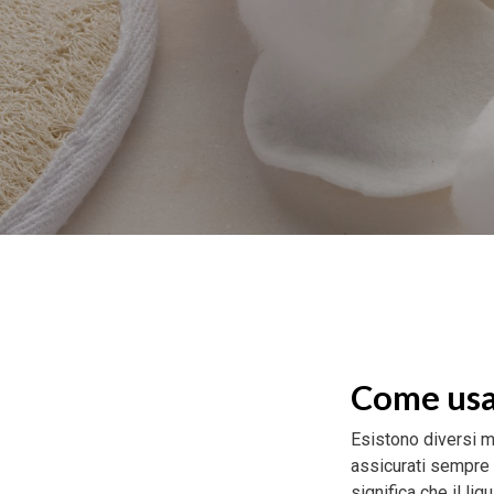
Come usare
Esistono diversi met
assicurati sempre d
significa che il li