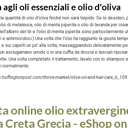
gli oli essenziali e olio d'oliva
a quantità di olio d'oliva finché non sarà tiepido. Se lo desideri,
lio di melaleuca, olio di menta piperita o olio di lavanda per cre
dell'albero del tè e l'olio di menta piperita sono particolarmente u
ti e antimicrobici.) Una volta che l'olio ha raggiunto la giusta temp
 e sui capelli un po' alla volta, massaggiandolo delicatamente per
n un asciugamano umido o in una cuffia da doccia e lasciali riposa
tte. Una volta completato il trattamento, lavalo con lo shampoo e 
li normalmente.
.huffingtonpost.com/thrive-market/olive-oil-and-hair-care_b_10
a online olio extravergin
a Creta Grecia - eShop on