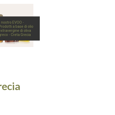
Il nostro EVOO -
Prodotti a base di olio
extravergine di oliva
greco - Creta Grecia
recia