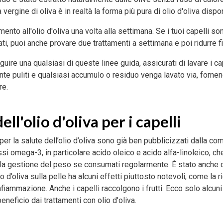
a vergine di oliva è in realtà la forma più pura di olio d'oliva dispo
amento all'olio d'oliva una volta alla settimana. Se i tuoi capelli s
i, puoi anche provare due trattamenti a settimana e poi ridurre fi
eguire una qualsiasi di queste linee guida, assicurati di lavare i c
e puliti e qualsiasi accumulo o residuo venga lavato via, forne
re.
ell'olio d'oliva per i capelli
 per la salute dell’olio d’oliva sono già ben pubblicizzati dalla com
si omega-3, in particolare acido oleico e acido alfa-linoleico, ch
 la gestione del peso se consumati regolarmente. È stato anche
lio d’oliva sulla pelle ha alcuni effetti piuttosto notevoli, come la
nfiammazione. Anche i capelli raccolgono i frutti. Ecco solo alcuni
neficio dai trattamenti con olio d'oliva.