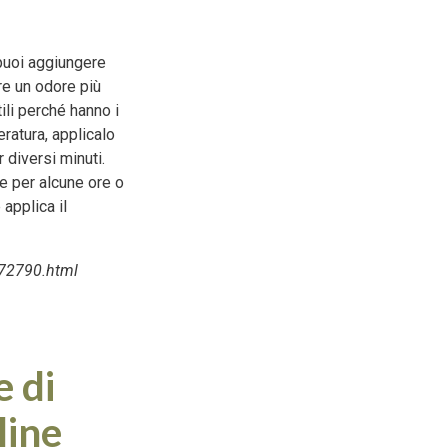
 puoi aggiungere
are un odore più
tili perché hanno i
eratura, applicalo
 diversi minuti.
re per alcune ore o
applica il
972790.html
e di
line