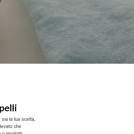
P
R
O
D
O
T
T
O
N
E
L
C
A
R
R
E
L
L
O
pelli
.
 sia la tua scelta,
elevato che
e o prodotti