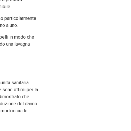
nibile
ono particolarmente
no a uno.
apelli in modo che
ndo una lavagna
unità sanitaria.
e sono ottimi per la
 dimostrato che
 riduzione del danno
 modi in cui le