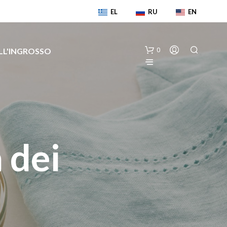
EL
RU
EN
ALL'INGROSSO
0
 dei
N
E
S
S
U
N