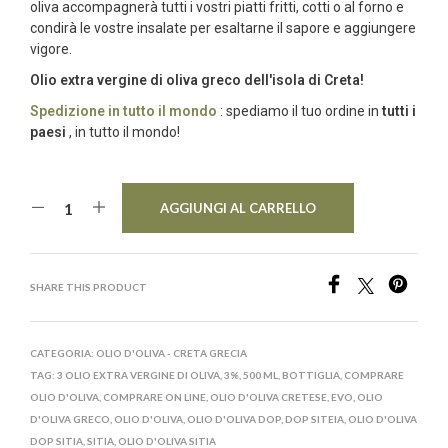
oliva accompagnerà tutti i vostri piatti fritti, cotti o al forno e
condirà le vostre insalate per esaltarne il sapore e aggiungere
vigore.
Olio extra vergine di oliva greco dell'isola di Creta!
Spedizione in tutto il mondo
: spediamo il tuo ordine in
tutti i
paesi
, in tutto il mondo!
AGGIUNGI AL CARRELLO
SHARE THIS PRODUCT
CATEGORIA:
OLIO D'OLIVA - CRETA GRECIA
TAG:
3 OLIO EXTRA VERGINE DI OLIVA
,
3%
,
500 ML
,
BOTTIGLIA
,
COMPRARE
OLIO D'OLIVA
,
COMPRARE ON LINE
,
OLIO D'OLIVA CRETESE
,
EVO
,
OLIO
D'OLIVA GRECO
,
OLIO D'OLIVA
,
OLIO D'OLIVA DOP
,
DOP SITEIA
,
OLIO D'OLIVA
DOP SITIA
,
SITIA
,
OLIO D'OLIVA SITIA