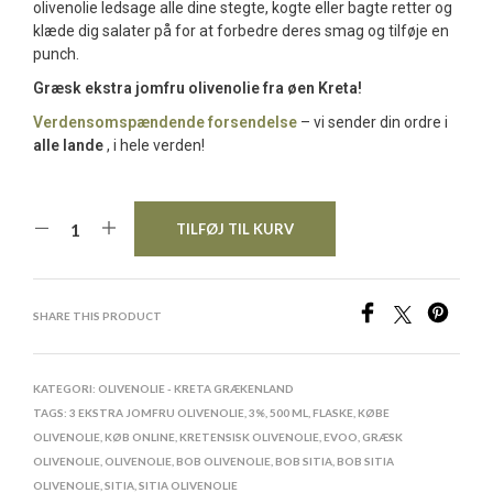
olivenolie ledsage alle dine stegte, kogte eller bagte retter og
klæde dig salater på for at forbedre deres smag og tilføje en
punch.
Græsk ekstra jomfru olivenolie fra øen Kreta!
Verdensomspændende forsendelse
– vi sender din ordre i
alle lande
, i hele verden!
TILFØJ TIL KURV
SHARE THIS PRODUCT
KATEGORI:
OLIVENOLIE - KRETA GRÆKENLAND
TAGS:
3 EKSTRA JOMFRU OLIVENOLIE
,
3%
,
500 ML
,
FLASKE
,
KØBE
OLIVENOLIE
,
KØB ONLINE
,
KRETENSISK OLIVENOLIE
,
EVOO
,
GRÆSK
OLIVENOLIE
,
OLIVENOLIE
,
BOB OLIVENOLIE
,
BOB SITIA
,
BOB SITIA
OLIVENOLIE
,
SITIA
,
SITIA OLIVENOLIE