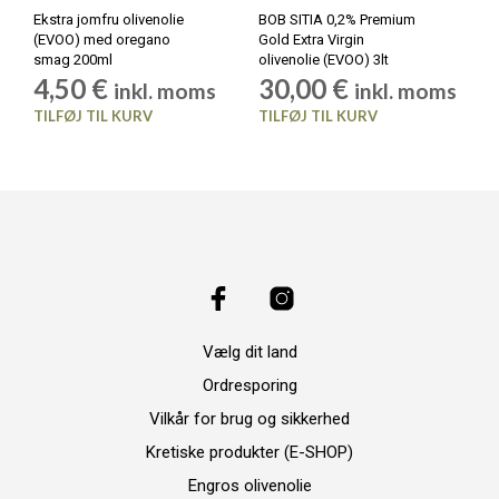
Ekstra jomfru olivenolie
BOB SITIA 0,2% Premium
(EVOO) med oregano
Gold Extra Virgin
smag 200ml
olivenolie (EVOO) 3lt
4,50
€
30,00
€
inkl. moms
inkl. moms
TILFØJ TIL KURV
TILFØJ TIL KURV
Vælg dit land
Ordresporing
Vilkår for brug og sikkerhed
Kretiske produkter (E-SHOP)
Engros olivenolie