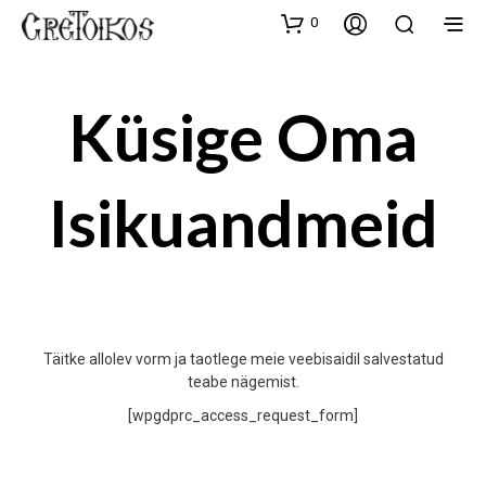
0
Küsige Oma
Isikuandmeid
Täitke allolev vorm ja taotlege meie veebisaidil salvestatud
teabe nägemist.
[wpgdprc_access_request_form]