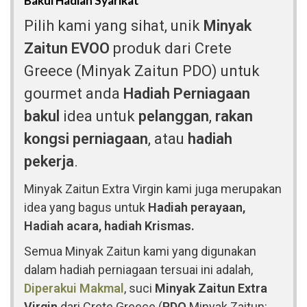
Bakul Hadiah Syarikat
Pilih kami yang sihat, unik
Minyak
Zaitun EVOO
produk dari Crete
Greece (Minyak Zaitun PDO) untuk
gourmet anda
Hadiah Perniagaan
bakul
idea untuk
pelanggan
,
rakan
kongsi perniagaan
, atau
hadiah
pekerja
.
Minyak Zaitun Extra Virgin kami juga merupakan
idea yang bagus untuk
Hadiah perayaan,
Hadiah acara, hadiah Krismas.
Semua Minyak Zaitun kami yang digunakan
dalam hadiah perniagaan tersuai ini adalah,
Diperakui Makmal
, suci
Minyak Zaitun Extra
Virgin
dari Crete Greece (
PDO
Minyak Zaitun: