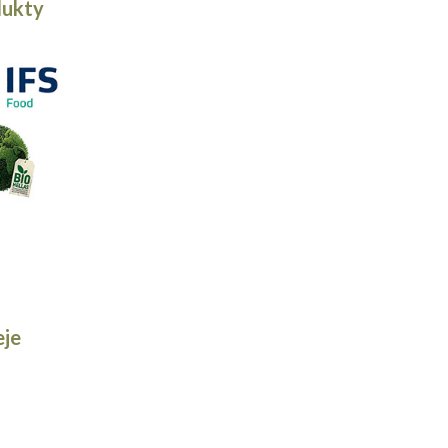
ukty
eje