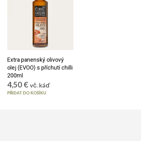
Extra panenský olivový
olej (EVOO) s příchutí chilli
200ml
4,50
€
vč. káď
PŘIDAT DO KOŠÍKU