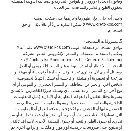
وقانون الاتحاد الأوروبي والقوانين التجارية والصناعية الدولية المتعلقة
بحقوق الطبع والنشر والمنافسة غير العادلة.
وعلى أية حال، فإن ظهورها وعرضها على صفحة الويب
www.cretoikos.com لا يمكن اعتباره تنازلاً أو نقلاً للإذن أو حق
استخدام.
5. مسؤوليات المستخدم
يوافق مستخدمو صفحات الويب www.cretoikos.com على أنه لا
يمكنهم استخدام الصفحات والمتجر الإلكتروني الخاص بشركة
Zacharakis Konstantinos & CO General Partnership لإعادة
التوجيه أو الإخطار أو إعادة التوجيه عبر البريد الإلكتروني أو النقل
بوسائل أخرى لأي محتوى غير قانوني أو ضارة أو تهديدية أو مهينة أو
مزعجة أو تشهيرية أو مبتذلة أو فاحشة أو تشكل انتهاكًا لخصوصية
شخص آخر، أو تعبر عن التعاطف أو التمييز العنصري أو القومي أو أي
نوع آخر من التمييز، أو قد تسبب بأي وسيلة ضررًا للقاصرين، لا يُسمح
بنشرها وفقًا للقانون أو القواعد التقليدية أو الإدارية (مثل المعلومات
الداخلية والمعلومات المتعلقة بالثروة والمعلومات السرية التي تم
الحصول عليها أو الكشف عنها كجزء من علاقة العمل أو المعلومات
التي تغطيها اتفاقيات سرية)، أو خرق أي اختراع أو علامة تجارية أو سر
تجاري أو حقوق الطبع والنشر أو حقوق الملكية الأخرى لأطراف ثالثة،
أو تحتوي على فيروسات برمجية أو رموز أو ملفات أو برامج أخرى تم