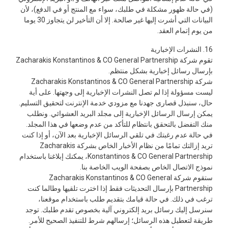
(في حالة ظهور مشكلة في طلبك، سواء مع المنتج أو في الدفع)، لأن
البيانات التي أشرت إليها غير صالحة. إلا أن التأخير لن يتجاوز 30 يوما
من يوم إتمام العقد.
16. النشرات الإخبارية
تقوم شركة Zacharakis Konstantinos & CO General Partnership
بإرسال رسائل إخبارية بشكل منتظم.
شركة Zacharakis Konstantinos & CO General Partnership
ليست مسؤولة إذا لم تصل النشرات الإخبارية إلى وجهتها. على أية
حال، سنبذل قصارى جهدنا مع مزودي خدمة الإنترنت لتحقيق التسليم.
يمكن إرسال الرسائل الإخبارية إلى مجلد البريد العشوائي. ونطلب
منك التفضل بالتحقق بانتظام للتأكد من عدم وضعها في هذا المجلد.
في حالة عدم رغبتك في تلقي الرسائل الإخبارية بعد الآن، أو إذا كنت
تريد إزالتك تمامًا من نظام الأخبار الخاص بشركة Zacharakis
Konstantinos & CO General Partnership، يمكنك إبلاغنا باستخدام
نموذج الاتصال الخاص بصفحة الويب الخاصة بنا.
ستقوم شركة Zacharakis Konstantinos & CO General
Partnership بإرسال التحديثات فقط إذا اخترت تلقيها وطالما كنت
ترغب في ذلك. في حالة قيامك بتقديم طلب باستخدام موقعنا،
سنرسل إليك رسائل بريد إلكتروني آلية بخصوص تقدم طلبك. توجد
طريقة لتعطيل هذه الرسائل؛ إرسالهم شرط للتنفيذ الصحيح للأمر.