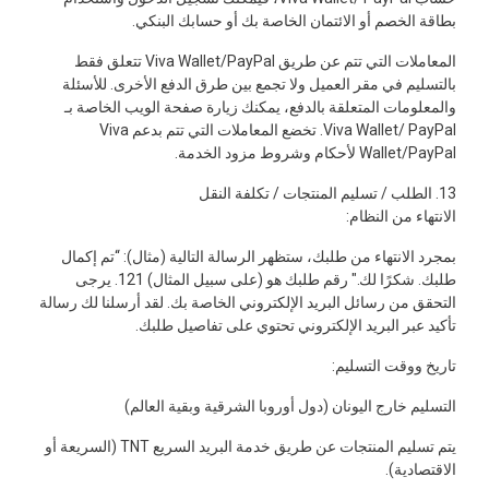
بطاقة الخصم أو الائتمان الخاصة بك أو حسابك البنكي.
المعاملات التي تتم عن طريق Viva Wallet/PayPal تتعلق فقط
بالتسليم في مقر العميل ولا تجمع بين طرق الدفع الأخرى. للأسئلة
والمعلومات المتعلقة بالدفع، يمكنك زيارة صفحة الويب الخاصة بـ
Viva Wallet/ PayPal. تخضع المعاملات التي تتم بدعم Viva
Wallet/PayPal لأحكام وشروط مزود الخدمة.
13. الطلب / تسليم المنتجات / تكلفة النقل
الانتهاء من النظام:
بمجرد الانتهاء من طلبك، ستظهر الرسالة التالية (مثال): “تم إكمال
طلبك. شكرًا لك." رقم طلبك هو (على سبيل المثال) 121. يرجى
التحقق من رسائل البريد الإلكتروني الخاصة بك. لقد أرسلنا لك رسالة
تأكيد عبر البريد الإلكتروني تحتوي على تفاصيل طلبك.
تاريخ ووقت التسليم:
التسليم خارج اليونان (دول أوروبا الشرقية وبقية العالم)
يتم تسليم المنتجات عن طريق خدمة البريد السريع TNT (السريعة أو
الاقتصادية).