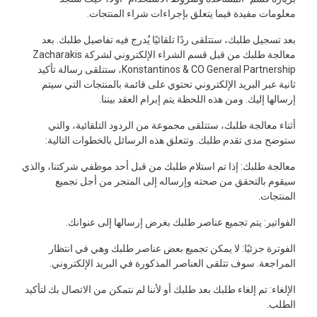
معلومات مفيدة فيما يتعلق بإجراءات شراء المنتجات.
بعد تسجيل طلبك، ستتلقى ردًا تلقائيًا يُدرج فيه تفاصيل طلبك. بعد
معالجة طلبك من قبل قسم الشراء الإلكتروني لشركة Zacharakis
Konstantinos & CO General Partnership، ستتلقى رسالة تأكيد
ثانية عبر البريد الإلكتروني تحتوي على قائمة بالمنتجات التي سيتم
إرسالها إليك. ومن هذه اللحظة يتم إبرام العقد بيننا.
أثناء معالجة طلبك، ستتلقى مجموعة من الردود التلقائية، والتي
ستوضح مدى تقدم طلبك. وتتعلق هذه الرسائل بالخطوات التالية:
معالجة طلبك: إذا تم استلام طلبك من قبل أحد موظفي شركتنا، والذي
سيقوم بالتحقق من صحته وإرساله إلى المتجر من أجل تجميع
المنتجات.
الفواتير: يتم تجميع عناصر طلبك بغرض إرسالها إلى عنوانك.
الفوترة جزئيًا: لا يمكن تجميع بعض عناصر طلبك وهي في انتظار
المراجعة. سوف تتلقى العناصر المذكورة في البريد الإلكتروني.
الإلغاء: تم إلغاء طلبك بعد طلبك أو لأننا لم نتمكن من الاتصال بك لتأكيد
الطلب.