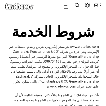
0
شروط الخدمة
www.cretoikos.com هو متجر إلكتروني يعرض ويقدم المنتجات عبر
الإنترنت. وهي جزء من شركة "Zacharakis Konstantinos & CO
General Partnership" التي يقع مقرها الرئيسي في أنجيليانا ريثيمنو،
كريت، اليونان (رقم الضريبة 099704169، مكتب الضرائب ريثيمنو).
قبل الدخول إلى المتجر الإلكتروني والتصفح في موقعنا، نطلب منك
أن تقرأ أولاً الشروط والأحكام الواردة أدناه، والتي سيتم تطبيقها في
حالة استخدامك للمتجر الإلكتروني الخاص بشركة "Zacharakis
Konstantinos & CO General Partnership"، والتي يمكن العثور
عليها تحت عنوان www.cretoikos.com
تأكد من موافقتك على الشروط والأحكام المسبقة التالية، لأن أي
معاملة معنا على هذا الموقع تحكمها هذه الشروط وجميع المعاملات
معنا تفترض قبول هذه الشروط.