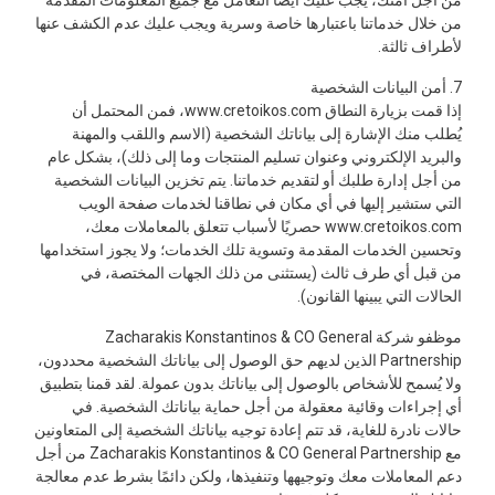
من أجل أمنك، يجب عليك أيضًا التعامل مع جميع المعلومات المقدمة
من خلال خدماتنا باعتبارها خاصة وسرية ويجب عليك عدم الكشف عنها
لأطراف ثالثة.
7. أمن البيانات الشخصية
إذا قمت بزيارة النطاق www.cretoikos.com، فمن المحتمل أن
يُطلب منك الإشارة إلى بياناتك الشخصية (الاسم واللقب والمهنة
والبريد الإلكتروني وعنوان تسليم المنتجات وما إلى ذلك)، بشكل عام
من أجل إدارة طلبك أو لتقديم خدماتنا. يتم تخزين البيانات الشخصية
التي ستشير إليها في أي مكان في نطاقنا لخدمات صفحة الويب
www.cretoikos.com حصريًا لأسباب تتعلق بالمعاملات معك،
وتحسين الخدمات المقدمة وتسوية تلك الخدمات؛ ولا يجوز استخدامها
من قبل أي طرف ثالث (يستثنى من ذلك الجهات المختصة، في
الحالات التي يبينها القانون).
موظفو شركة Zacharakis Konstantinos & CO General
Partnership الذين لديهم حق الوصول إلى بياناتك الشخصية محددون،
ولا يُسمح للأشخاص بالوصول إلى بياناتك بدون عمولة. لقد قمنا بتطبيق
أي إجراءات وقائية معقولة من أجل حماية بياناتك الشخصية. في
حالات نادرة للغاية، قد تتم إعادة توجيه بياناتك الشخصية إلى المتعاونين
مع Zacharakis Konstantinos & CO General Partnership من أجل
دعم المعاملات معك وتوجيهها وتنفيذها، ولكن دائمًا بشرط عدم معالجة