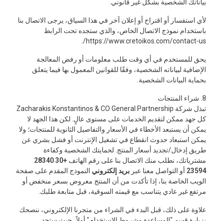
بياناتك الشخصية بشكل غير قانوني.
لأي استفسار أو اقتراح أو إعلان آخر في هذا السياق، يرجى الاتصال بنا
باستخدام نموذج الاتصال الخاص، والذي ستجده تحت الرابط
https://www.cretoikos.com/contact-us/.
يحق للمستخدم في أي وقت طلب معلومات أو رفض المعالجة
الإضافية لبياناته الشخصية، وفقًا للقوانين المعمول بها فيما يتعلق
بحماية البيانات الشخصية.
8. شراء المنتجات
تبذل شركة Zacharakis Konstantinos & CO General Partnership
كل جهد ممكن لتقديم الخدمات على مستوى عالٍ. لكن هذا الجهد لا
يمكن أن يستبعد الأخطاء في الأسعار والتفاصيل الثانوية للمنتجات؛ ولا
يمكن استبعاد حدوث انقطاع في تشغيل الإنترنت أو فشل بشري عن
طريق إدخال/تجديد أسعار المنتج. لحمايتك الشخصية وكفاءة
مشترياتك، نطلب منك الاتصال بنا على رقم الهاتف
+30 28340
23594
أو التواصل معنا عبر
بريد إلكتروني
النموذج المقدم على صفحة
الويب الخاصة بنا، إذا تأكدت من أن المنتج معروض بسعر منخفض أو
مرتفع غير عادي يتناسب مع قيمته السوقية، قبل متابعة طلبك.
علاوة على ذلك، قبل البدء في الشراء من متجرنا الإلكتروني، ننصحك
بزيارة قسم "المساعدة وشروط الاستخدام" أولاً، حيث ستجد