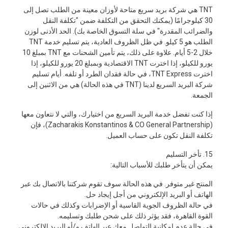
TNT هي شركة بريد سريع متاحة لأوزان معينة من الطلب تصل إلى
30 كيلوجرامًا (يمكنك التحقق من التكلفة ضمن "تكلفة النقل
والضرائب المقدرة" في سلة التسوق الخاصة بك). الحد الأدنى لوزن
الطلب هو 5 كيلو. في ظل الظروف العادية، يتم تسليم خدمة TNT
خلال 2-5 أيام. علاوة على ذلك، يتم تأمين الشحنات مع TNT بمبلغ 10
يورو للكيلو، إذا اخترت TNT الاقتصادية وبمبلغ 20 يورو للكيلو، إذا
اخترت TNT Express، في حالة فقدان الطرد أو تلفه. أيام تسليم
شركة البريد السريع لدينا (TNT في هذه الحالة) هي من الاثنين إلى
الجمعة.
إذا كنت تفضل خدمة البريد السريع من اختيارك، والتي لا نتعاون معها
(Zacharakis Konstantinos & CO General Partnership)، فإن
تكلفة النقل تكون على حساب العميل.
15. تأخر التسليم
يمكن أن يتأخر طلبك للأسباب التالية:
المنتج غير متوفر. في هذه الحالة سوف تقوم شركتنا بالاتصال بك عبر
الهاتف أو البريد الإلكتروني من أجل إيجاد حل.
في حالة الظروف الجوية القاسية أو الإضرابات وكذلك في حالات
القوة القاهرة، فقد يؤثر ذلك على شحن طلبك وتسليمه.
في حالة عدم إمكانية التواصل معك عبر الهاتف و/أو البريد الإلكتروني