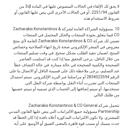
لا يحق لك الإلغاء في الحالات المنصوص عليها في المادة 3ιβ من
القانون 2251/94، أو في الحالات الأخرى التي ينص عليها القانون أو
شروط الاستخدام هذه.
10. مسؤولية الشراكة العامة لشركة Zacharakis Konstantinos &
CO فيما يتعلق بجودة المنتجات والخلل المحتمل في المنتجات
تضمن لك شركة Zacharakis Konstantinos & CO العامة لأي منتج
معروض في المتجر الإلكتروني صحة تاريخ انتهاء الصلاحية وخصائص
المنتج، لضمان تنفيذ الطلب بشكل صحيح. في وقت تسليم المنتجات
من خلال الناقل، يرجى التحقق مما إذا كنت قد استلمت العناصر
الصحيحة والكمية الصحيحة في حالة ممتازة. في حالة اكتشاف خطأ
عند التسليم، يرجى ملاحظة ذلك على قسيمة الناقل أو الاتصال بنا على
الرقم 2834023594 أو مراسلتنا عبر البريد الإلكتروني. سيتم استبدال
المنتجات التي تضررت أثناء النقل بواسطة شركة النقل التي
نستخدمها، أو سيتم إضافتها إلى الحساب الذي تسميه أو سيتم خصمها
من طلبك التالي.
تتحمل شركة Zacharakis Konstantinos & CO General
Partnership مسؤولية جميع الالتزامات التي ينص عليها القانون المدني
للمشتري. ولا تكون الالتزامات المذكورة أعلاه نافذة إذا كان الخطأ قد
حدث بسببك أو بسبب قوة قاهرة بالمعنى الضيق أو الأوسع. على أية