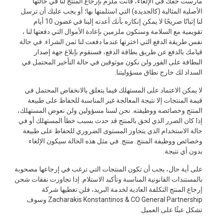
مارست حقك في الإلغاء، فأنت ملزم بإرجاع المنتج لنا في حالتها
الأصلية المثالية (كالجديدة) التي استلمتها بها؛ أو يجب عليك أن ترسل
لنا إثباتًا صريحًا لا يمكن إنكاره بأنك أعدته إلينا في غضون 10 أيام
تقويمية مع السلامة وسنكون ملزمين بإعادة الأموال التي دفعتها لنا ،
نفس طريقة الدفع التي اخترتها عندما دفعت لنا ثمن الشراء. في حالة
قيامك بالدفع عن طريق بطاقة الدفع، فسنقوم بإبلاغ جهة إصدار
البطاقة على الفور ولن نكون موثوقين في حالة التأخير المحتمل في
السداد لك خارج نطاق مسؤوليتنا.
لا يمكن الاعتماد على المستهلك فيما يتعلق بالانخفاض المحتمل في
قيمة المنتجات إلا نتيجة المعالجة غير المناسبة للحفاظ على طبيعة
المنتج وخصائصه ووظيفته. نحن لسنا مسؤولين ولن نعوض المستهلك،
إذا كان الضرر الذي لحق بالمنتج قد حدث بسبب خطأ المستهلك أو في
حالة الاستخدام الذي يتجاوز المستوى الضروري للحفاظ على طبيعة
وخصائص ووظيفة المنتج. منتج. في مثل هذه الحالة سيكون الإلغاء
بدون أي نتيجة.
على أية حال، يجب أن تكون المنتجات التي ترغب في إرجاعها مصحوبة
بالمستندات القانونية المناسبة وتأكيد الاستلام. إذا تجاوزت نفقات شحن
إرجاع المنتج التكلفة العادية لخدمة البريد، فلن تغطيها شركة
Zacharakis Konstantinos & CO General Partnership وسوف
تشكل عبئًا على العميل.