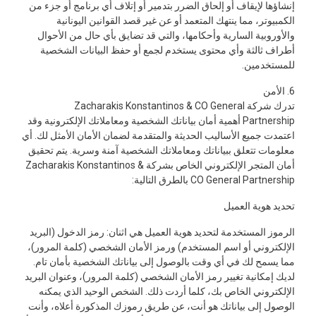
إنشاؤها لإيقاف أو إلحاق الضرر بتدمير أو إتلاف أي برنامج أو جزء من
الكمبيوتر، مما ينتهك المتعمد أو عن غير قصد القوانين اليونانية
والأوروبية السارية وأحكامها، والتي قد تضايق بأي حال من الأحوال
أطراف ثالثة وأي محتوى يستخدم لجمع أو حفظ البيانات الشخصية
للمستخدمين.
6. الأمن
تدرك شركة Zacharakis Konstantinos & CO General
Partnership أهمية أمان بياناتك الشخصية ومعاملاتك الإلكترونية وقد
اعتمدت جميع الأساليب الحديثة والمتقدمة لضمان الأمان الأمثل لك. أي
معلومات تتعلق ببياناتك ومعاملاتك الشخصية آمنة وسرية. يتم تحقيق
أمان المتجر الإلكتروني الخاص بشركة Zacharakis Konstantinos &
CO General Partnership بالطرق التالية:
تحديد هوية العميل
الرموز المستخدمة لتحديد هوية العميل هي اثنان: رمز الدخول (البريد
الإلكتروني أو اسم المستخدم) ورمز الأمان الشخصي (كلمة المرور)،
مما يسمح لك في أي وقت بالوصول إلى بياناتك الشخصية بأمان تام.
لديك إمكانية تغيير رمز الأمان الشخصي (كلمة المرور)، وعنوان البريد
الإلكتروني الخاص بك، كلما أردت ذلك. الشخص الوحيد الذي يمكنه
الوصول إلى بياناتك هو أنت، عن طريق رموزك المذكورة أعلاه، وأنت