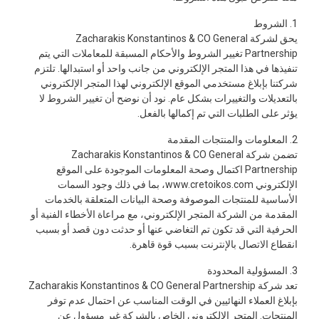
1. الشروط
يحق لشركة Zacharakis Konstantinos & CO General
Partnership تغيير الشروط والأحكام المسبقة للمعاملات التي يتم
تنفيذها في هذا المتجر الإلكتروني من جانب واحد أو استبدالها. تلتزم
شركتنا بإبلاغ مستخدمي الموقع الإلكتروني لهذا المتجر الإلكتروني
بالتعديلات والتغييرات بشكل عام. نود أن نوضح أن تغيير الشروط لا
يؤثر على الطلبات التي تم إكمالها بالفعل.
2. المعلومات والمنتجات المقدمة
تضمن شركة Zacharakis Konstantinos & CO General
Partnership اكتمال وصحة المعلومات الموجودة على الموقع
الإلكتروني www.cretoikos.com، بما في ذلك وجود السمات
الأساسية للمنتجات الموصوفة وصحة البيانات المتعلقة بالخدمات
المقدمة من الشركة المتجر الإلكتروني، مع مراعاة الأخطاء الفنية أو
الحرفية التي قد تكون تم التغاضي عنها أو حدثت دون قصد أو بسبب
انقطاع الاتصال بالإنترنت بسبب قوة قاهرة.
3. المسؤولية المحدودة
تعد شركة Zacharakis Konstantinos & CO General Partnership
بإبلاغ العملاء النهائيين في الوقت المناسب عن احتمال عدم توفر
المنتجات. المتجر الإلكتروني الخاص بالشركة غير مسؤول عن