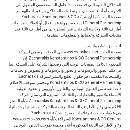
المشاكل التقنية التي قد تحدث إذا حاول المستخدمون الوصول إلى
الإنترنت أو أثناء اتصالهم، وترتبط تلك المشاكل بتوافق اتصالهم مع
صفحة الويب. كما أن شركة Zacharakis Konstantinos & CO
General Partnership ليست مسؤولة عن أفعال أو إغفالات من جانب
أطراف ثالثة وخاصة التدخلات غير المصرح بها من أطراف ثالثة في
منتجات الشركة وخدماتها والمعلومات المقدمة.
4. حقوق الطبع والنشر
صفحة الويب www.cretoikos.com هي الموقع الرسمي لشركة
Zacharakis Konstantinos & CO General Partnership. إن
المحتوى الكامل لصفحات الويب التي وضعتها الشركة على الشبكة، بما
في ذلك الصور والرسومات والصور والرسومات والنصوص والخدمات
والمنتجات المقدمة، هو حقوق الطبع والنشر لشركة Zacharakis
Konstantinos & CO General Partnership ومحمي بموجب الأحكام
ذات الصلة من القانون اليوناني. والقانون الأوروبي والعقود الدولية.
الأسماء والصور والشعارات والعلامات المميزة التي تمثل شركة
Zacharakis Konstantinos & CO General Partnership و/أو المتجر
الإلكتروني و/أو الأطراف الثالثة المرتبطة بالشركة ومنتجاتها وخدماتها،
هي علامات حصرية وعلامات مميزة لشركة Zacharakis
Konstantinos & CO General الشراكة و/أو www.cretoikos.com
و/أو الأطراف الثالثة المذكورة أعلاه محمية بموجب القانون اليوناني