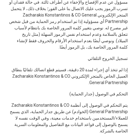
مسؤول عن عدم الإفصاح والإخفاء عن أطراف ثالثة. في حالة فقدان أو
تسرب الرموز يجب عليك الاتصال بنا على الفور؛ بخلاف ذلك، لا يتحمل
المتجر الإلكتروني Zacharakis Konstantinos & CO General
Partnership أي مسؤولية إذا تم استخدام رمز الحماية من قبل شخص
غير مصرح له. نوصي بتغيير كلمة المرور الخاصة بك بانتظام لأسباب
تتعلق بالسلامة وعدم استخدام نفس الرموز السهلة (مثل تاريخ
الميلاد). ونوصي أيضًا بعدم استخدام الأرقام والحروف فقط لإنشاء
كلمة المرور الخاصة بك، بل الرموز أيضًا.
تسجيل الخروج التلقائي
إذا لم تتخذ أي إجراء لمدة 20 دقيقة، فسيتم قطع اتصالك تلقائيًا بنطاق
العميل الخاص بالمتجر الإلكتروني Zacharakis Konstantinos & CO
General Partnership.
التحكم في الوصول (جدار الحماية)
يتم التحكم في الوصول إلى أنظمة Zacharakis Konstantinos & CO
General Partnership (الخوادم) عن طريق جدار الحماية، الذي يسمح
للعملاء/المستخدمين باستخدام خدمات معينة، وفي الوقت نفسه لا
يسمح بالوصول إلى قواعد البيانات مع التفاصيل والمعلومات السرية
الخاصة بالشركة.