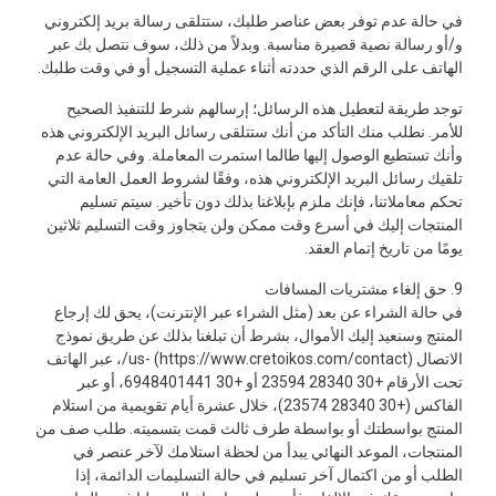
في حالة عدم توفر بعض عناصر طلبك، ستتلقى رسالة بريد إلكتروني
و/أو رسالة نصية قصيرة مناسبة. وبدلاً من ذلك، سوف نتصل بك عبر
الهاتف على الرقم الذي حددته أثناء عملية التسجيل أو في وقت طلبك.
توجد طريقة لتعطيل هذه الرسائل؛ إرسالهم شرط للتنفيذ الصحيح
للأمر. نطلب منك التأكد من أنك ستتلقى رسائل البريد الإلكتروني هذه
وأنك تستطيع الوصول إليها طالما استمرت المعاملة. وفي حالة عدم
تلقيك رسائل البريد الإلكتروني هذه، وفقًا لشروط العمل العامة التي
تحكم معاملاتنا، فإنك ملزم بإبلاغنا بذلك دون تأخير. سيتم تسليم
المنتجات إليك في أسرع وقت ممكن ولن يتجاوز وقت التسليم ثلاثين
يومًا من تاريخ إتمام العقد.
9. حق إلغاء مشتريات المسافات
في حالة الشراء عن بعد (مثل الشراء عبر الإنترنت)، يحق لك إرجاع
المنتج وسنعيد إليك الأموال، بشرط أن تبلغنا بذلك عن طريق نموذج
الاتصال (https://www.cretoikos.com/contact) -us/، عبر الهاتف
تحت الأرقام +30 28340 23594 أو +30 6948401441، أو عبر
الفاكس (+30 28340 23574)، خلال عشرة أيام تقويمية من استلام
المنتج بواسطتك أو بواسطة طرف ثالث قمت بتسميته. طلب صف من
المنتجات، الموعد النهائي يبدأ من لحظة استلامك لآخر عنصر في
الطلب أو من اكتمال آخر تسليم في حالة التسليمات الدائمة، إذا