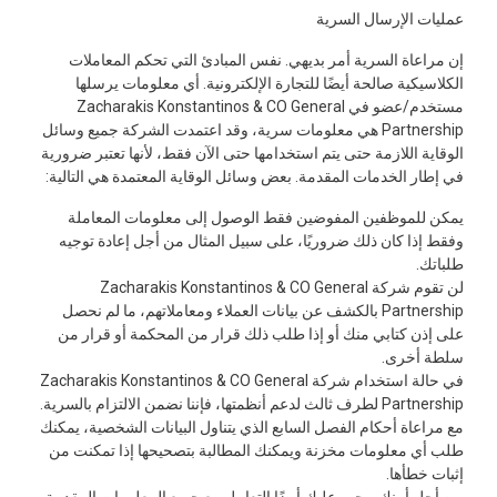
عمليات الإرسال السرية
إن مراعاة السرية أمر بديهي. نفس المبادئ التي تحكم المعاملات
الكلاسيكية صالحة أيضًا للتجارة الإلكترونية. أي معلومات يرسلها
مستخدم/عضو في Zacharakis Konstantinos & CO General
Partnership هي معلومات سرية، وقد اعتمدت الشركة جميع وسائل
الوقاية اللازمة حتى يتم استخدامها حتى الآن فقط، لأنها تعتبر ضرورية
في إطار الخدمات المقدمة. بعض وسائل الوقاية المعتمدة هي التالية:
يمكن للموظفين المفوضين فقط الوصول إلى معلومات المعاملة
وفقط إذا كان ذلك ضروريًا، على سبيل المثال من أجل إعادة توجيه
طلباتك.
لن تقوم شركة Zacharakis Konstantinos & CO General
Partnership بالكشف عن بيانات العملاء ومعاملاتهم، ما لم نحصل
على إذن كتابي منك أو إذا طلب ذلك قرار من المحكمة أو قرار من
سلطة أخرى.
في حالة استخدام شركة Zacharakis Konstantinos & CO General
Partnership لطرف ثالث لدعم أنظمتها، فإننا نضمن الالتزام بالسرية.
مع مراعاة أحكام الفصل السابع الذي يتناول البيانات الشخصية، يمكنك
طلب أي معلومات مخزنة ويمكنك المطالبة بتصحيحها إذا تمكنت من
إثبات خطأها.