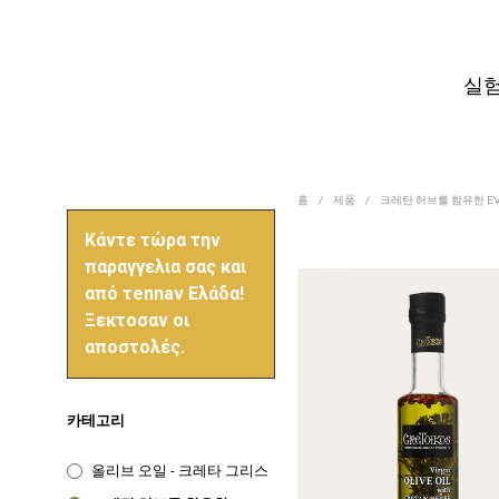
실험
홈
/
제품
/
크레탄 허브를 함유한 E
Κάντε τώρα την
παραγγελια σας και
από τennaν Ελάδα!
Ξεκτοσαν οι
αποστολές.
카테고리
올리브 오일 - 크레타 그리스