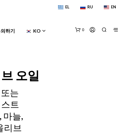
EL
RU
EN
0
문의하기
KO
리브 오일
 또는
엑스트
장
바
구
 마늘,
니
에
 올리브
상