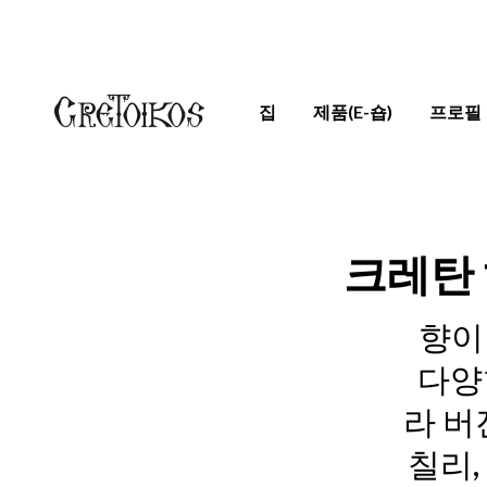
집
제품(E-숍)
프로필
크레탄 
향이
다양
라 버
칠리,