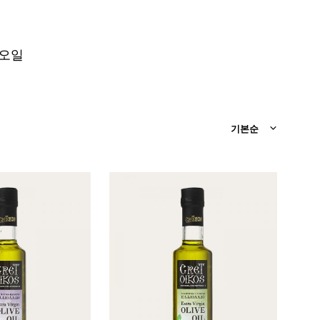
품
이
없
습
 오일
니
다
.
기본순