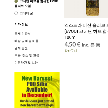
크레탄 허브를 함유한 EVOO
올리브 오일
크레타 꿀
기타 정보
엑스트라 버진 올리브 
(EVOO) 크레탄 허브 
국제 인증서
100ml
배송 및 배송 비용
4,50
€
Inc. 큰 통
결제 옵션
장바구니
주문, 취소 및 환급
이용약관 및 보안