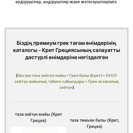
өндірушілер, өндірушілер және жеткізушілеріміз.
Біздің премиум грек тағам өнімдерінің
каталогы –
Крит Грециясының салауатты
дәстүрлі өнімдеріне негізделген
.
(
Экстра таза зәйтүн майы
–
Грек балы (Крит)
–
EVOO
зәйтүн майының табиғи сабындары
–
Грек асханалық
зәйтүн
)
таза зәйтүн майы (Крит
таза тимьян балы (Крит,
Греция)
Греция)