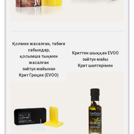
Қолмен жасалған, табиғи
сабындар,
Криттен шыққан EVOO
қосымша тыңмен
зәйтүн майы
жасалған
Крит шөптерімен
зәйтүн майынан
Крит Греция (EVOO)