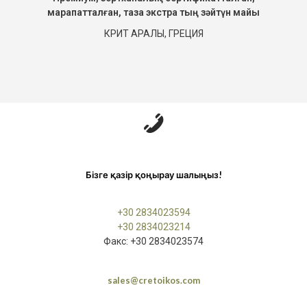
марапатталған, таза экстра тың зәйтүн майы
КРИТ АРАЛЫ, ГРЕЦИЯ
Бізге қазір қоңырау шалыңыз!
+30 2834023594
+30 2834023214
Факс: +30 2834023574
sales@cretoikos.com