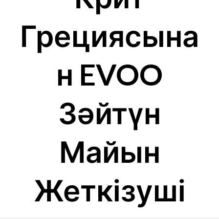
Грециясына
Н EVOO
Зәйтүн
Майын
Жеткізуші