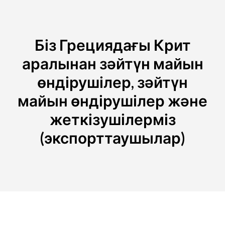
Біз Грециядағы Крит
аралынан зәйтүн майын
өндірушілер, зәйтүн
майын өндірушілер және
жеткізушілерміз
(экспорттаушылар)