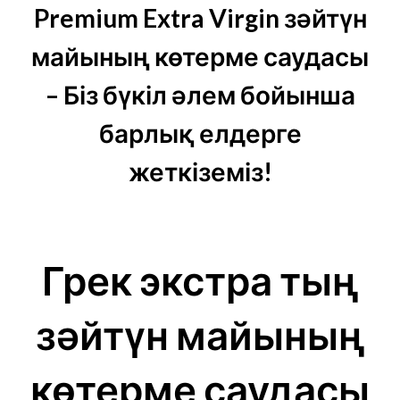
Premium Extra Virgin зәйтүн
майының көтерме саудасы
– Біз бүкіл әлем бойынша
барлық елдерге
жеткіземіз!
Грек экстра тың
зәйтүн майының
көтерме саудасы