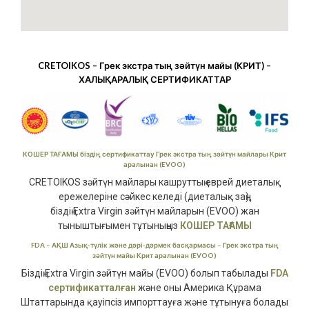
CRETOIKOS – Грек экстра тың зәйтүн майы (КРИТ) –
ХАЛЫҚАРАЛЫҚ СЕРТИФИКАТТАР
КОШЕР ТАҒАМЫ
біздің сертификаттау
Грек экстра тың зәйтүн майлары
Крит
аралынан (EVOO)
CRETOIKOS зәйтүн майлары кашруттың еврей диеталық
ережелеріне сәйкес келеді (
диеталық заң),
біздің Extra Virgin зәйтүн майларын (EVOO) жан
тыныштығымен тұтыныңыз
КОШЕР ТАҒАМЫ
FDA
– АҚШ Азық-түлік және дәрі-дәрмек басқармасы –
Грек экстра тың
зәйтүн майы
Крит аралынан (EVOO)
Біздің Extra Virgin зәйтүн майы (EVOO) болып табылады
FDA
сертификатталған
және оны Америка Құрама
Штаттарында қауіпсіз импорттауға және тұтынуға болады