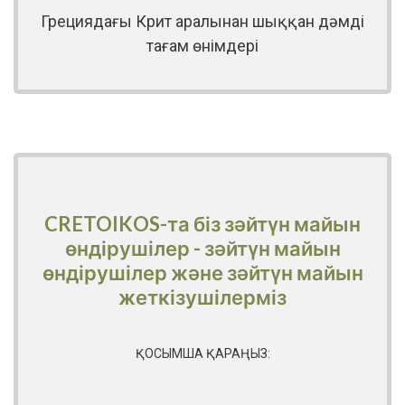
Грециядағы Крит аралынан шыққан дәмді
тағам өнімдері
CRETOIKOS-та біз зәйтүн майын
өндірушілер - зәйтүн майын
өндірушілер және зәйтүн майын
жеткізушілерміз
ҚОСЫМША ҚАРАҢЫЗ: