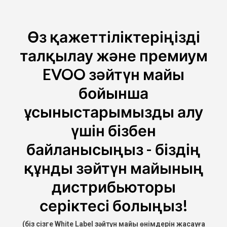
Өз қажеттіліктеріңізді
талқылау және премиум
EVOO зәйтүн майы
бойынша
ұсыныстарымызды алу
үшін бізбен
байланысыңыз - біздің
құнды зәйтүн майының
дистрибьюторы
серіктесі болыңыз!
(біз сізге White Label зәйтүн майы өнімдерін жасауға