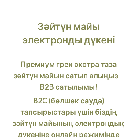
Зәйтүн майы
электронды дүкені
Премиум грек экстра таза
зәйтүн майын сатып алыңыз –
B2B сатылымы!
B2C (бөлшек сауда)
тапсырыстары үшін біздің
зәйтүн майының электрондық
дүкеніне онлайн режимінде