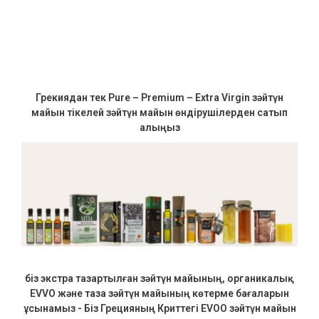
Грекиядан тек Pure – Premium – Extra Virgin зәйтүн
майын тікелей зәйтүн майын өндірушілерден сатып
алыңыз
біз экстра тазартылған зәйтүн майының, органикалық
EVVO және таза зәйтүн майының көтерме бағаларын
ұсынамыз - Біз Грецияның Криттегі EVOO зәйтүн майын