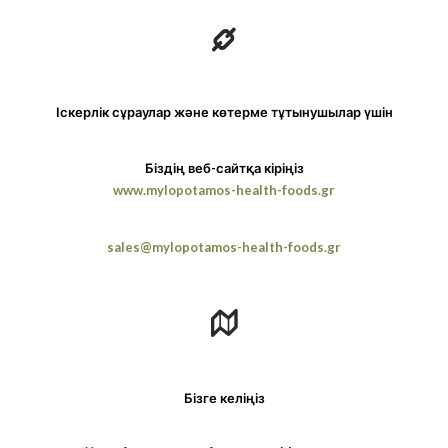
Іскерлік сұраулар және көтерме тұтынушылар үшін
Біздің веб-сайтқа кіріңіз
www.mylopotamos-health-foods.gr
sales@mylopotamos-health-foods.gr
Бізге келіңіз