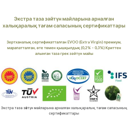
Экстра таза зәйтүн майларына арналған
халықаралық тағам сапасының сертификаттары
Зертханалық сертификатталған EVOO (Extra Virgin) премиум,
марапатталған, өте төмен қышқылдық (0,2% – 0,3%) Криттен
алынған таза грек зәйтүн майы
Экстра таза зәйтүн майларына арналған халықаралық тағам сапасының
сертификаттары