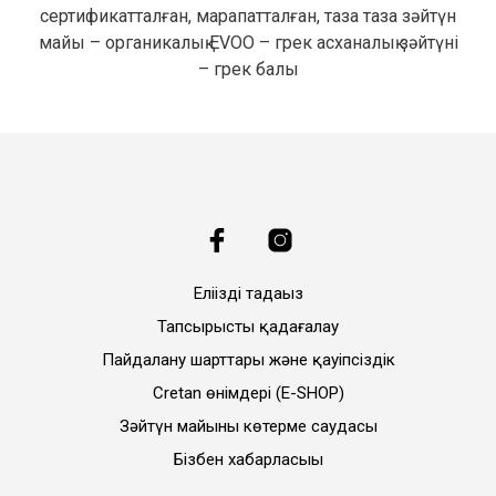
сертификатталған, марапатталған, таза таза зәйтүн
майы – органикалық EVOO – грек асханалық зәйтүні
– грек балы
Еліңізді таңдаңыз
Тапсырысты қадағалау
Пайдалану шарттары және қауіпсіздік
Cretan өнімдері (E-SHOP)
Зәйтүн майының көтерме саудасы
Бізбен хабарласыңы