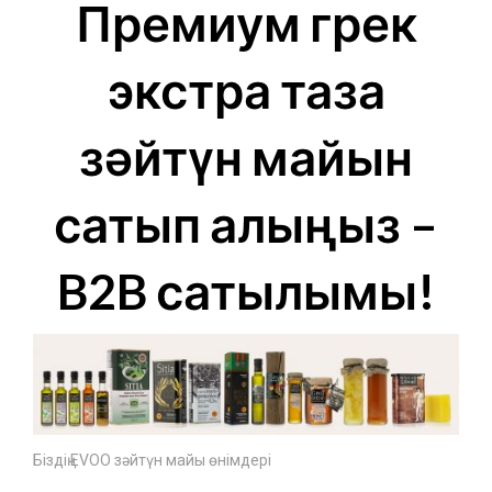
Премиум грек
экстра таза
зәйтүн майын
сатып алыңыз –
B2B сатылымы!
Біздің EVOO зәйтүн майы өнімдері