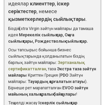
идеялар
клиенттер
,
іскер
серіктестер
, немесе
қызметкерлердің сыйлықтары
.
Біздің Extra Virgin зәйтүн майлары да тамаша
идея
Мерекелік сыйлықтар, Оқиға
сыйлықтары, Рождестволық сыйлықтар.
Осы тапсырыс бойынша бизнес
сыйлықтарында қолданылатын біздің
барлық зәйтүн майлары:
Зертханалық
сертификатталған
, таза
Экстра таза зәйтүн
майлары
Криттен Греция (
PDO
Зәйтүн
майлары:
Тауардың қорғалатын атауы
).
Бірнеше рет марапатталған
EVOO зәйтүн
майының халықаралық байқаулары
!
Теңшелді жасау
Іскерлік сыйлықтар