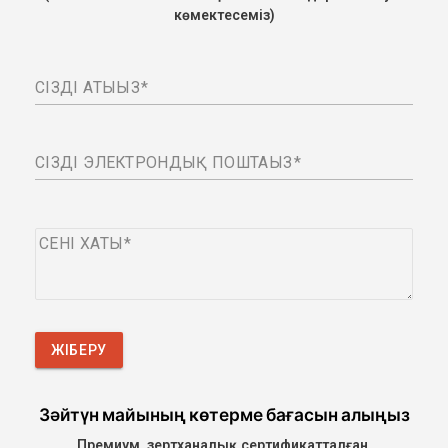
көмектесеміз)
СІЗДІҢ АТЫҢЫЗ
СІЗДІҢ ЭЛЕКТРОНДЫҚ ПОШТАҢЫЗ
СЕНІҢ ХАТЫҢ
ЖІБЕРУ
Зәйтүн майының көтерме бағасын алыңыз
Премиум, зертханалық сертификатталған,