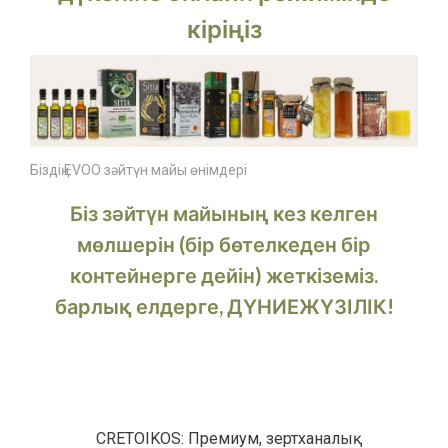
кіріңіз
Біздің EVOO зәйтүн майы өнімдері
Біз зәйтүн майының кез келген
мөлшерін (бір бөтелкеден бір
контейнерге дейін) жеткіземіз.
барлық елдерге, ДҮНИЕЖҮЗІЛІК!
CRETOIKOS: Премиум, зертханалық