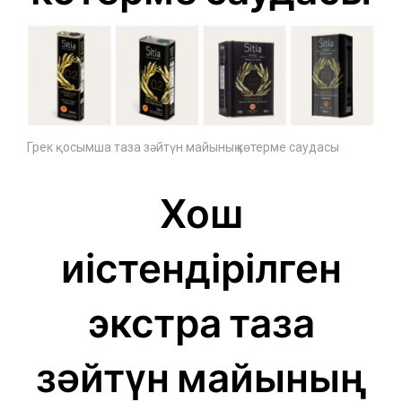
Грек қосымша таза зәйтүн майының көтерме саудасы
Хош
иістендірілген
экстра таза
зәйтүн майының