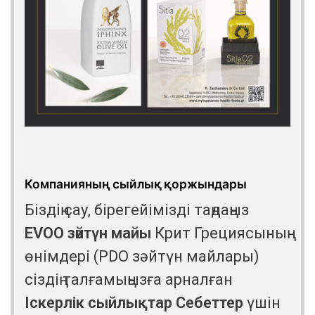
Компанияның сыйлық қоржындары
Біздің сау, бірегейімізді таңдаңыз
EVOO зәйтүн майы
Крит Грециясының
өнімдері (PDO зәйтүн майлары)
сіздің талғамыңызға арналған
Іскерлік сыйлықтар
Себеттер
үшін