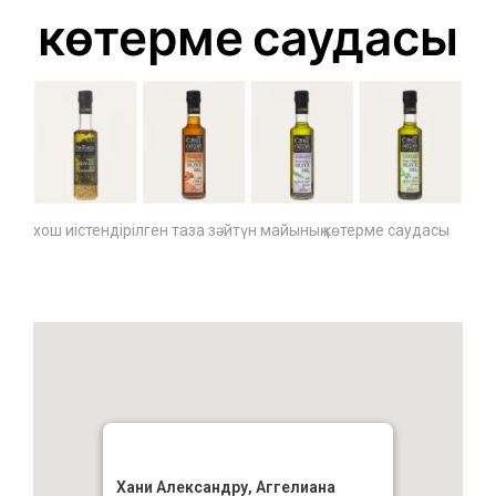
көтерме саудасы
хош иістендірілген таза зәйтүн майының көтерме саудасы
Хани Александру, Аггелиана