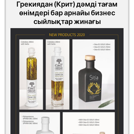
Грекиядан (Крит) дәмді тағам
өнімдері бар арнайы бизнес
сыйлықтар жинағы