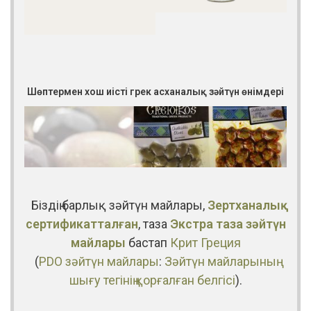
Шөптермен хош иісті грек асханалық зәйтүн өнімдері
Біздің барлық зәйтүн майлары,
Зертханалық
сертификатталған
, таза
Экстра таза зәйтүн
майлары
бастап
Крит
Греция
(
PDO зәйтүн майлары
:
Зәйтүн майларының
шығу тегінің қорғалған белгісі
).