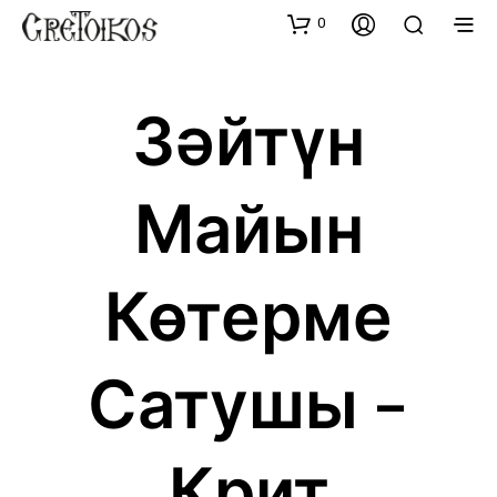
0
Зәйтүн
Майын
Көтерме
Сатушы –
Крит