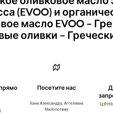
кое оливковое масло 
сса (EVOO) и органиче
вое масло EVOO – Гр
вые оливки – Греческ
 прямо
Посетите нас
Д
запр
цены
Хани Александру, Аггелиана
Милопотаму
4