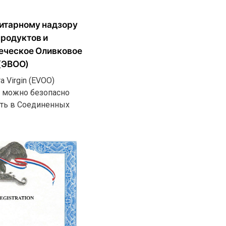
нитарному надзору
родуктов и
еческое Оливковое
(ЭВОО)
 Virgin (EVOO)
о можно безопасно
ять в Соединенных