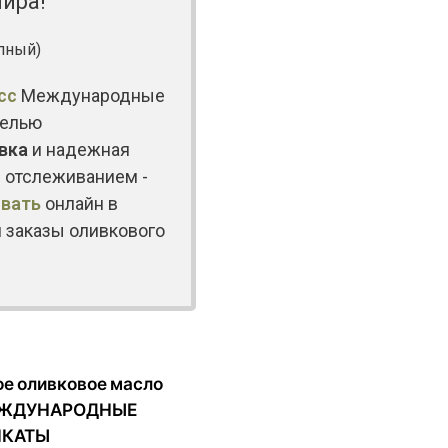
ира!
пный)
сс
Международные
целью
вка
и надежная
н отслеживанием -
ивать
онлайн в
 заказы оливкового
е оливковое масло
МЕЖДУНАРОДНЫЕ
ИКАТЫ