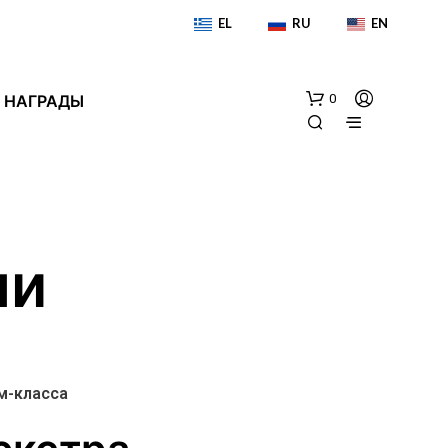
EL
RU
EN
 НАГРАДЫ
0
ми
К
О
Р
м-класса
З
И
Н