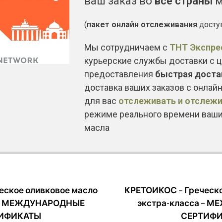
ваш заказ во
все страны
м
(
пакет онлайн отслеживания
досту
Мы сотрудничаем с
ТНТ Экспре
курьерские службы доставки с 
предоставления
быстрая доста
доставка ваших заказов с онлай
для вас
отслеживать и отслеж
режиме реального времени ваши
масла
еское оливковое масло
КРЕТОИКОС – Греческо
а – МЕЖДУНАРОДНЫЕ
экстра-класса – 
ИФИКАТЫ
СЕРТИФ