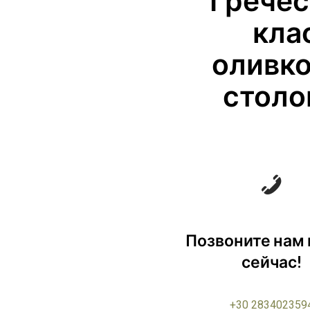
Гречес
кла
оливко
столо
Позвоните нам
сейчас!
+30 283402359