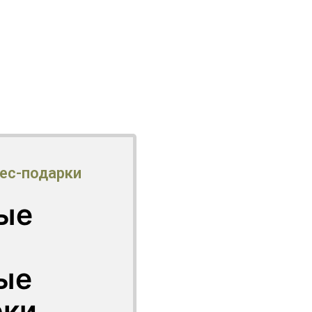
ес-подарки
ые
ые
рки