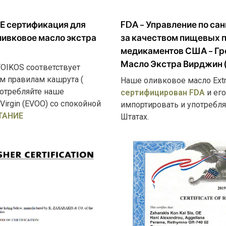
Е
сертификация для
FDA
– Управление по са
ливковое масло экстра
за качеством пищевых п
медикаментов США –
Гр
Масло Экстра Вирджин
OIKOS соответствует
м правилам кашрута (
Наше оливковое масло Extra
потребляйте наше
сертифицирован FDA
и ег
Virgin (EVOO) со спокойной
импортировать и употребл
ТАНИЕ
Штатах.