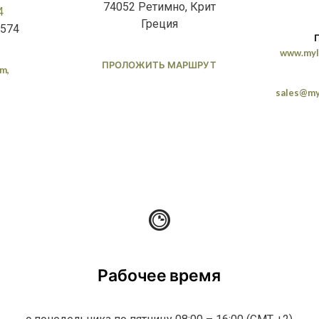
74052 Ретимно, Крит
4
Греция
3574
www.myl
ПРОЛОЖИТЬ МАРШРУТ
m,
sales@my
Рабочее время