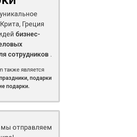
 уникальное
Крита, Греция
 идей
бизнес-
еловых
ля сотрудников
.
in также является
праздники, подарки
ие подарки.
 мы отправляем