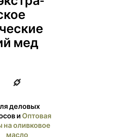
экстра-
А
П
ское
У
С
еческие
Т
А
.
ий мед
ля деловых
осов и
Оптовая
 на оливковое
масло