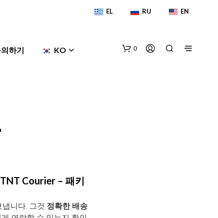
EL
RU
EN
0
문의하기
KO
용
장
바
NT Courier – 패키
구
니
에
보냅니다. 그것
정확한 배송
상
게 연락할 수 있는지 확인