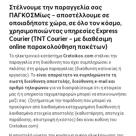
Στέλνουμε την παραγγελία σας
ΠΑΓΚΟΣΜίως – αποστέλλουμε σε
οποιαδήποτε χώρα, σε όλο τον κόσμο,
χρησιμοποιώντας υπηρεσίες Express
Courier (TNT Courier – με διαθέσιμη
online παρακολούθηση πακέτων)
Το ηλεκτρονικό κατάστημα
Cretoikos.com
στέλνει την
παραγγελία στη διεύθυνση που έχει συμπληρώσει ο
πελάτης στη φόρμα παραγγελίας (διεύθυνση κατοικίας ή
εργασίας). Το
είναι απαραίτητο να συμπληρώσετε τη
σωστή διεύθυνση αποστολής, διεύθυνση e-mail και
αριθμό τηλεφώνου
για να διασφαλίσουμε ότι η εταιρεία
μας ή η υπηρεσία ταχυμεταφορών μπορεί να επικοινωνήσει
μαζί σας. (ζητήματα με την παράδοση που μπορεί να
προκύψουν από λανθασμένα καταχωρημένη διεύθυνση ή
λανθασμένα στοιχεία αποστολής (καθυστέρηση, αποτυχία
παράδοσης, επιστροφή ή κόστος) δεν είναι ευθύνη του
Cretoikos.com)
Η αποστολή γίνεται την εργάσιμη ημέρα ολοκλήρωσης της