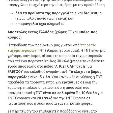
παραγγελίας (συχνότερα την ίδια μέρα), με την προϋπόθεση
όλα τα προϊόντα της παραγγελίας είναι διαθέσιμα
,
(είναι πολύ σπάνιο να μην είναι) και
η παραγγελία έχει πληρωθεί
Αποστολές εκτός Ελλάδος (χώρες ΕΕ και υπόλοιπος
κόσμος)
Η παράδοση των προϊόντων μας γίνεται από
Υπηρεσία
ταχυμεταφορών TNT
(εξπρές ή οικονομία). Η TNT είναι μια
γρήγορη, παγκόσμια, αξιόπιστη υπηρεσία ταχυμεταφορών
που στέλνει παραγγελίες έως 30 κιλά (μπορείτε να δείτε τα
έξοδα αποστολής στο πεδίο "
ΑΠΟΣΤΟΛΗ
" στο
Βήμα
ΕΛΕΓΧΟΥ
του καλαθιού αγορών σας).
Το ελάχιστο βάρος
παραγγελίας είναι 5 κιλά
. Υπό κανονικές συνθήκες η TNT
παραδίδει τα προϊόντα εντός
2-5 εργάσιμες
σε όλη την
Ευρώπη, επιπλέον σημειώστε ότι η αποστολή που
πραγματοποιεί η TNT είναι
ασφαλισμένο
Για
10 €/κιλό
για
TNT Economy και
20 €/κιλό
για την TNT Express σε
περίπτωση που η συσκευασία χαθεί ή καταστραφεί.
Σε περίπτωση που επιθυμείτε η παράδοση να γίνει από