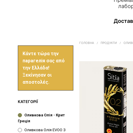
лабор
Достав
ГОЛОВНА
/
ПРОДУКТИ
/
ОЛИВК
Κάντε τώρα την
парагелія σας από
την Ελλάδα!
Ξεκίνησαν οι
αποστολές.
КАТЕГОРІЇ
Оливкова Олія - Крит
Греція
Оливкова Олія EVOO З