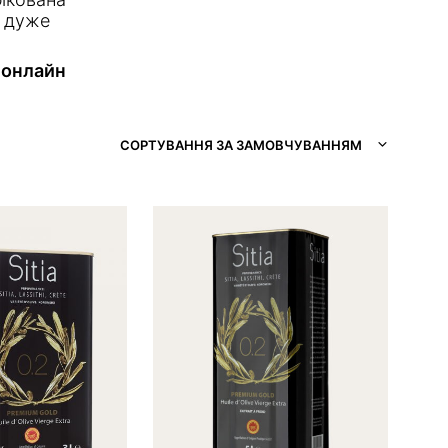
У
з дуже
Н
Е
М
 онлайн
А
Є
Т
О
СОРТУВАННЯ ЗА ЗАМОВЧУВАННЯМ
В
А
Р
І
В
.