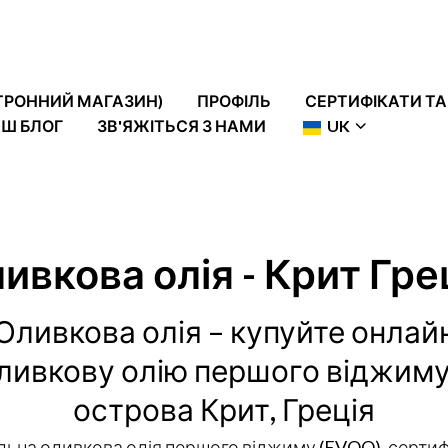
ТРОННИЙ МАГАЗИН)
ПРОФІЛЬ
СЕРТИФІКАТИ ТА
Ш БЛОГ
ЗВ'ЯЖІТЬСЯ З НАМИ
UK
ивкова олія - Крит Гре
Оливкова олія – купуйте онлай
ливкову олію першого віджиму
острова Крит, Греція
ьна оливкова олія першого віджиму (EVOO), серти