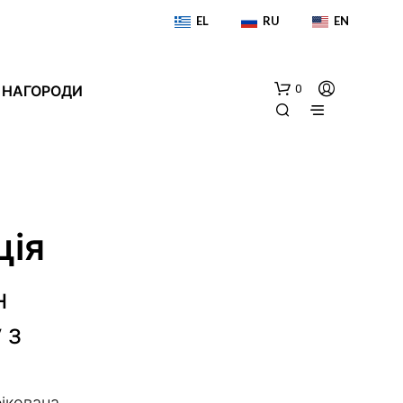
EL
RU
EN
 НАГОРОДИ
0
ція
н
У
К
 з
О
Ш
И
К
фікована