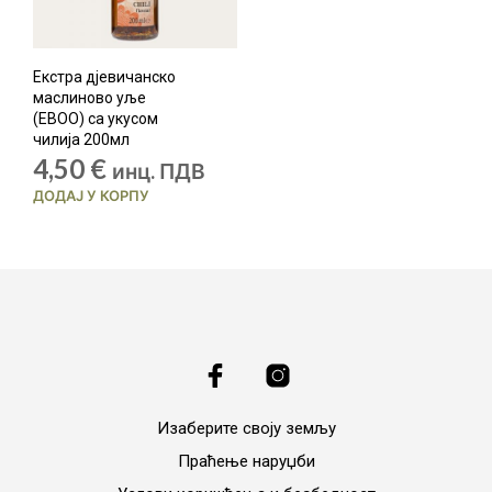
Екстра дјевичанско
маслиново уље
(ЕВОО) са укусом
чилија 200мл
4,50
€
инц. ПДВ
ДОДАЈ У КОРПУ
Изаберите своју земљу
Праћење наруџби