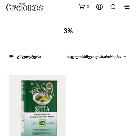
0
3%
ᲒᲐᲤᲘᲚᲢᲕᲠᲐ
ᲜᲐᲒᲣᲚᲘᲡᲮᲛᲔᲕᲘ ᲓᲐᲮᲐᲠᲘᲡᲮᲔᲑᲐ