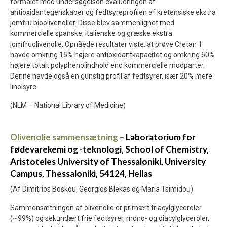
formålet med undersøgelsen evalueringen af
antioxidantegenskaber og fedtsyreprofilen af kretensiske ekstra
jomfru bioolivenolier. Disse blev sammenlignet med
kommercielle spanske, italienske og græske ekstra
jomfruolivenolie. Opnåede resultater viste, at prøve Cretan 1
havde omkring 15% højere antioxidantkapacitet og omkring 60%
højere totalt polyphenolindhold end kommercielle modparter.
Denne havde også en gunstig profil af fedtsyrer, især 20% mere
linolsyre.
(NLM – National Library of Medicine)
Olivenolie sammensætning
–
Laboratorium for
fødevarekemi og -teknologi, School of Chemistry,
Aristoteles University of Thessaloniki, University
Campus, Thessaloniki, 54124, Hellas
(Af Dimitrios Boskou, Georgios Blekas og Maria Tsimidou)
Sammensætningen af olivenolie er primært triacylglyceroler
(~99%) og sekundært frie fedtsyrer, mono- og diacylglyceroler,