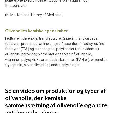
polære phenolforbindelser, tocopheroler, squalen og
triterpensyrer.
(NLM – National Library of Medicine)
Olivenolies kemiske egenskaber
–
Fedtsyrer i olivenolie, transfedtsyrer (ingen...), langkædede
fedtsyrer, procentdel af linolensyre, "essentielle" fedtsyrer, frie
fedtsyrer (FFA) og surhedsgrad, polyfenoler (antioxidanter) i
olivenolie, peroxider, pigmenter og farven på olivenolie,
vitaminer, polycykliske aromatiske kulbrinter (PAH'er), olivenolies
frysepunkt, olivenolies pH og andre oplysninger...
Se en video om produktion og typer af
olivenolie, den kemiske
sammensætning af olivenolie og andre
nyttige oplysninger: