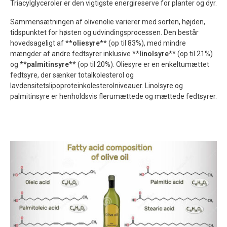
Triacylglyceroler er den vigtigste energireserve for planter og dyr.
Sammensætningen af olivenolie varierer med sorten, højden,
tidspunktet for høsten og udvindingsprocessen. Den består
hovedsageligt af **
oliesyre
** (op til 83%), med mindre
mængder af andre fedtsyrer inklusive **
linolsyre
** (op til 21%)
og **
palmitinsyre
** (op til 20%). Oliesyre er en enkeltumættet
fedtsyre, der sænker totalkolesterol og
lavdensitetslipoproteinkolesterolniveauer. Linolsyre og
palmitinsyre er henholdsvis flerumættede og mættede fedtsyrer.