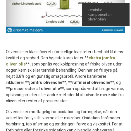
kemiske
komponenter i
olivenolien
Olivenolie er klassificeret i forskellige kvaliteter i henhold til dens
kvalitet og renhed. Den højeste karakter er **
ekstra jomfru
oliven olie
**, som opnås ved koldpresning af friske oliven uden
nogen kemisk eller termisk behandling. Den har en fri syre på
højst 0,8% og en gunstig smagsprofil. Andre karakterer
inkluderer **
jomfru olivenolie
**, **
raffineret olivenolie
**, og
**
presserester af olivenolie
**, som opnås ved at bruge varme,
opløsningsmidler eller andre metoder til at udvinde mere olie fra
oliven eller rester af presserester.
Olivenolie er modtagelig for oxidation og forringelse, når den
udsættes for lys, ilt, varme eller mikrober. Oxidation forårsager
harskning, tab af smag og ændringer i farve og viskositet. For at
forhindre eller forsinke oxidation kan olivenolie opbevares i