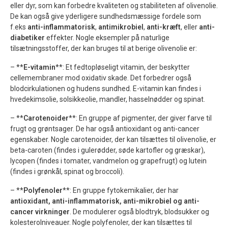
eller dyr, som kan forbedre kvaliteten og stabiliteten af olivenolie.
De kan også give yderligere sundhedsmæssige fordele som
f.eks
anti-inflammatorisk
,
antimikrobiel
,
anti-kræft
, eller
anti-
diabetiker
effekter. Nogle eksempler på naturlige
tilsætningsstoffer, der kan bruges til at berige olivenolie er:
– **
E-vitamin
**: Et fedtopløseligt vitamin, der beskytter
cellemembraner mod oxidativ skade. Det forbedrer også
blodcirkulationen og hudens sundhed. E-vitamin kan findes i
hvedekimsolie, solsikkeolie, mandler, hasselnødder og spinat.
– **
Carotenoider
**: En gruppe af pigmenter, der giver farve til
frugt og grøntsager. De har også antioxidant og anti-cancer
egenskaber. Nogle carotenoider, der kan tilsættes til olivenolie, er
beta-caroten (findes i gulerødder, søde kartofler og græskar),
lycopen (findes i tomater, vandmelon og grapefrugt) og lutein
(findes i grønkål, spinat og broccoli).
– **
Polyfenoler
**: En gruppe fytokemikalier, der har
antioxidant, anti-inflammatorisk, anti-mikrobiel og anti-
cancer virkninger
. De modulerer også blodtryk, blodsukker og
kolesterolniveauer. Nogle polyfenoler, der kan tilsættes til