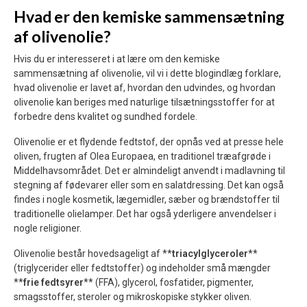
Hvad er den kemiske sammensætning
af olivenolie?
Hvis du er interesseret i at lære om den kemiske
sammensætning af olivenolie, vil vi i dette blogindlæg forklare,
hvad olivenolie er lavet af, hvordan den udvindes, og hvordan
olivenolie kan beriges med naturlige tilsætningsstoffer for at
forbedre dens kvalitet og sundhed fordele.
Olivenolie er et flydende fedtstof, der opnås ved at presse hele
oliven, frugten af Olea Europaea, en traditionel træafgrøde i
Middelhavsområdet. Det er almindeligt anvendt i madlavning til
stegning af fødevarer eller som en salatdressing. Det kan også
findes i nogle kosmetik, lægemidler, sæber og brændstoffer til
traditionelle olielamper. Det har også yderligere anvendelser i
nogle religioner.
Olivenolie består hovedsageligt af **
triacylglyceroler
**
(triglycerider eller fedtstoffer) og indeholder små mængder
**
frie fedtsyrer
** (FFA), glycerol, fosfatider, pigmenter,
smagsstoffer, steroler og mikroskopiske stykker oliven.