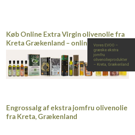
Køb Online Extra Virgin olivenolie fra
Kreta Grækenland – online eShop
Vores EVOO –
græske ekstra
jomfru
olivenolieprodukter
– Kreta, Grækenland
Engrossalg af ekstra jomfru olivenolie
fra Kreta, Grækenland