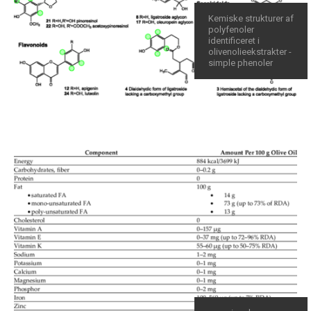
Kemiske strukturer af
polyfenoler
identificeret i
olivenolieekstrakter -
simple phenoler