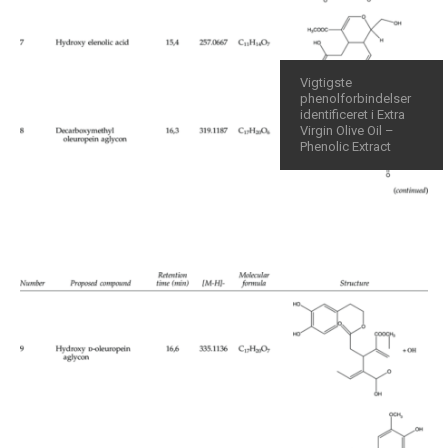
Vigtigste
phenolforbindelser
identificeret i Extra
Virgin Olive Oil –
Phenolic Extract