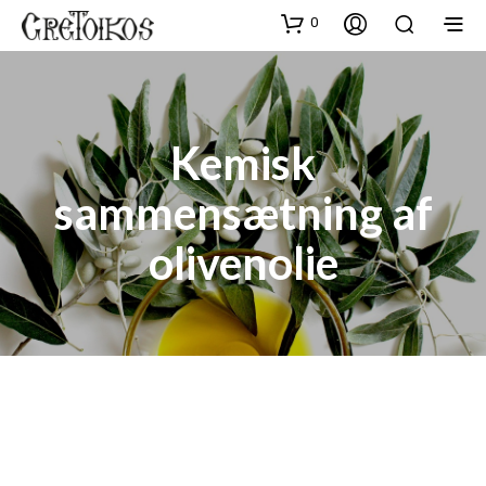
0
Kemisk
sammensætning af
olivenolie