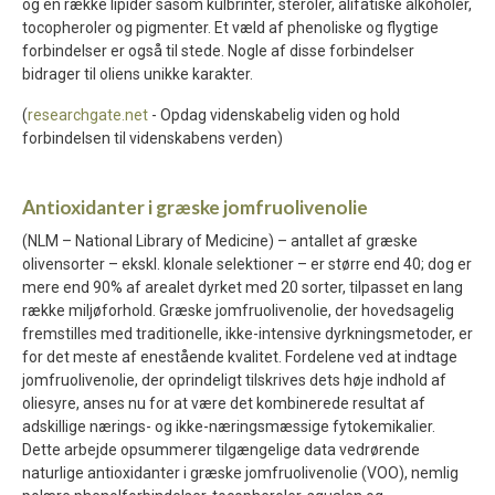
og en række lipider såsom kulbrinter, steroler, alifatiske alkoholer,
tocopheroler og pigmenter. Et væld af phenoliske og flygtige
forbindelser er også til stede. Nogle af disse forbindelser
bidrager til oliens unikke karakter.
(
researchgate.net
- Opdag videnskabelig viden og hold
forbindelsen til videnskabens verden)
Antioxidanter i græske jomfruolivenolie
(NLM – National Library of Medicine) – antallet af græske
olivensorter – ekskl. klonale selektioner – er større end 40; dog er
mere end 90% af arealet dyrket med 20 sorter, tilpasset en lang
række miljøforhold. Græske jomfruolivenolie, der hovedsagelig
fremstilles med traditionelle, ikke-intensive dyrkningsmetoder, er
for det meste af enestående kvalitet. Fordelene ved at indtage
jomfruolivenolie, der oprindeligt tilskrives dets høje indhold af
oliesyre, anses nu for at være det kombinerede resultat af
adskillige nærings- og ikke-næringsmæssige fytokemikalier.
Dette arbejde opsummerer tilgængelige data vedrørende
naturlige antioxidanter i græske jomfruolivenolie (VOO), nemlig