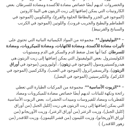
والخضروات. لديهم أيضًا خصائص مضادة للأكسدة ومضادة للسرطان. بعض
الكاروتينات التي يمكن إضافتها إلى زيت الزيتون هي البيتا كاروتين
(الموجود في الجزر والبطاطا الحلوة والقرع)، والليكوبين (الموجود في
الطماطم والبطيخ والجريب فروت)، واللوتين (الموجود في الكرنب
والسبانخ والقرنبيط).
– **
البوليفينول
**: مجموعة من المواد الكيميائية النباتية التي تحتوي على
تأثيرات مضادة للأكسدة، ومضادة للالتهابات، ومضادة للميكروبات، ومضادة
للسرطان
. كما أنها تعدل ضغط الدم والسكر في الدم ومستويات
الكوليسترول. بعض البوليفينول التي يمكن إضافتها إلى زيت الزيتون هي
هيدروكسيتيروسول (الموجود في
زيتون
) ، أوليوروبين (موجود في
أوراق
الزيتون
)، والريسفيراترول (الموجود في العنب)، والكركمين (الموجود في
الكركم)، والكيرسيتين (الموجود في البصل).
– **
الزيوت الأساسية
**: مجموعة من المركبات الطيارة التي تعطي
رائحة ونكهة للنباتات. لديهم أيضًا خصائص مضادة للميكروبات ومضاد
للفطريات ومضاد للفيروسات ومبيدات الحشرات. بعض الزيوت الأساسية
التي يمكن إضافتها إلى زيت الزيتون هي زيت إكليل الجبل (من أوراق
إكليل الجبل)، وزيت الزعتر (من أوراق الزعتر)، وزيت الأوريجانو (من
أوراق الأوريجانو)، وزيت الليمون (من قشر الليمون)، وزيت اللافندر (من
زهور اللافندر). ).