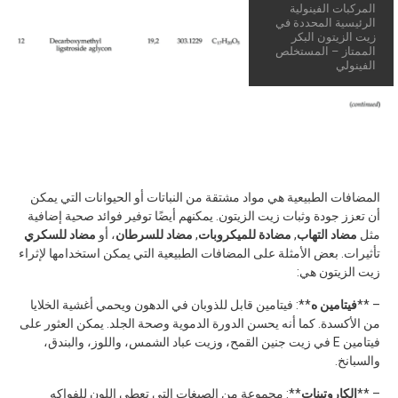
المركبات الفينولية
الرئيسية المحددة في
زيت الزيتون البكر
الممتاز – المستخلص
الفينولي
المضافات الطبيعية هي مواد مشتقة من النباتات أو الحيوانات التي يمكن
أن تعزز جودة وثبات زيت الزيتون. يمكنهم أيضًا توفير فوائد صحية إضافية
مثل
مضاد التهاب
,
مضادة للميكروبات
,
مضاد للسرطان
، أو
مضاد للسكري
تأثيرات. بعض الأمثلة على المضافات الطبيعية التي يمكن استخدامها لإثراء
زيت الزيتون هي:
– **
فيتامين ه
**: فيتامين قابل للذوبان في الدهون ويحمي أغشية الخلايا
من الأكسدة. كما أنه يحسن الدورة الدموية وصحة الجلد. يمكن العثور على
فيتامين E في زيت جنين القمح، وزيت عباد الشمس، واللوز، والبندق،
والسبانخ.
– **
الكاروتينات
**: مجموعة من الصبغات التي تعطي اللون للفواكه