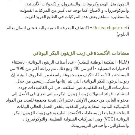
الدهون مثل الهيدروكربونات، والستيرول، والكحولات الأليفاتية،
والتوكوفيرول، والأصباغ. كما يوجد عدد كبير من المركبات الفينولية
والمتطايرة. تساهم بعض هذه المركبات في الطابع الفريد للزيت.
(
Researchgate.net
– اكتشاف المعرفة العلمية والبقاء على اتصال بعالم
العلوم)
مضادات الأكسدة في زيت الزيتون البكر اليوناني
(NLM - المكتبة الوطنية للطب) - عدد أصناف الزيتون اليونانية - باستثناء
الاختيارات النسيلية - أكبر من 40؛ ومع ذلك، تتم زراعة أكثر من 90% من
المساحة بـ 20 صنفًا، تتكيف مع مجموعة واسعة من الظروف البيئية. إن
زيوت الزيتون البكر اليونانية، التي يتم إنتاجها بشكل رئيسي من خلال
ممارسات الزراعة التقليدية غير المكثفة، هي في الغالب ذات جودة
استثنائية. فوائد استهلاك زيت الزيتون البكر، والتي تعزى في الأصل إلى
محتواه العالي من حمض الأوليك، تعتبر الآن نتيجة مجمعة للعديد من المواد
الكيميائية النباتية المغذية وغير المغذية. يلخص العمل الحالي البيانات
المتاحة فيما يتعلق بمضادات الأكسدة الطبيعية في زيوت الزيتون البكر
اليونانية (VOO) وهي المركبات الفينولية القطبية، والتوكوفيرول،
والسكوالين، وأحماض التريتيربينك.