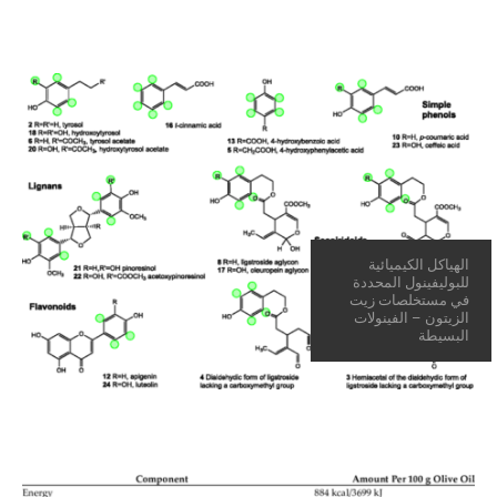
الهياكل الكيميائية
للبوليفينول المحددة
في مستخلصات زيت
الزيتون – الفينولات
البسيطة