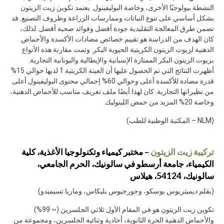
النشطة بيولوجيًا الأخرى، وخاصة البوليفينول. يعتمد تكوين زيت الزيتون
بشكل أساسي على تنوع النباتات وممارسات الزراعة وظروف التصنيع. قد
تضمن طرق المعالجة التقليدية جودة أفضل وفوائد صحية أفضل. لذلك،
كان الهدف من الدراسة هو تقييم خصائص مضادات الأكسدة والأحماض
الدهنية لزيوت الزيتون الكريتية الحيوية البكر. وتمت مقارنة هذه الأنواع
بزيوت الزيتون البكر الممتازة الإسبانية والإيطالية واليونانية التجارية.
أظهرت النتائج التي تم الحصول عليها أن العينة الكريتية 1 لديها حوالي 15%
قدرة مضادة للأكسدة أعلى وحوالي 60% إجمالي محتوى البوليفينول أعلى
من نظيراتها التجارية. كان لهذا أيضًا ملف تعريف مناسب للأحماض الدهنية،
وخاصة 20% المزيد من حمض اللينوليك.
(NLM – المكتبة الوطنية للطب)
تركيبة زيت الزيتون
–
مختبر كيمياء وتكنولوجيا الأغذية، كلية
الكيمياء، جامعة أرسطو في سالونيك، الحرم الجامعي،
سالونيك، 54124، هيلاس
(بقلم ديميتريوس بوسكو، وجورجيوس بليكاس، وماريا تسيميدو)
تكوين زيت الزيتون هو في المقام الأول ثلاثي الجلسرين (~ 99%)
والأحماض الدهنية الحرة الثانوية، أحادية وثنائية الجلسرين، ومجموعة من