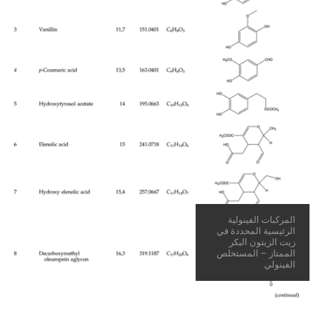
المركبات الفينولية
الرئيسية المحددة في
زيت الزيتون البكر
الممتاز – المستخلص
الفينولي