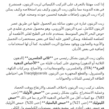
إذا كنت مهتمًا بالتعرف على التركيب الكيميائي لزيت الزيتون، فسنشرح
في هذه التدوينة مما يتكون زيت الزيتون وكيف يتم استخلاصه وكيف يمكن
إثراء زيت الزيتون بإضافات طبيعية لتحسين جودته وصحته. فوائد.
زيت الزيتون عبارة عن دهون سائلة يتم الحصول عليها عن طريق عصر
الزيتون الكامل، ثمرة الزيتون الأوروبي، وهو محصول شجري تقليدي في
حوض البحر الأبيض المتوسط. يستخدم عادة في الطبخ لقلي الأطعمة أو
كصلصة للسلطة. ويمكن العثور عليه أيضًا في بعض مستحضرات التجميل
والأدوية والصابون ووقود مصابيح الزيت التقليدية. كما أن لها استخدامات
إضافية في بعض الأديان.
يتكون زيت الزيتون بشكل رئيسي من **
ثلاثي الجلسرين
** (الدهون
الثلاثية أو الدهون) ويحتوي على كميات قليلة من **
الأحماض الدهنية
الحرة
** (FFA)، والجلسرين، والفوسفاتيدات، والأصباغ، ومركبات النكهة،
والستيرول، والقطع المجهرية من الزيتون. Triacylglycerols هي احتياطي
الطاقة الرئيسي للنباتات والحيوانات.
يختلف تركيب زيت الزيتون باختلاف الصنف والارتفاع ووقت الحصاد
وعملية الاستخراج. يتكون بشكل رئيسي من **
حمض الأوليك
** (حتى
83%)، مع كميات أقل من الأحماض الدهنية الأخرى بما في ذلك **
حمض
اللينوليك
** (حتى 21%) و **
حمض البالمتيك
** (حتى 20%). حمض الأوليك
هو حمض دهني أحادي غير مشبع يخفض مستويات الكوليسترول الكلي