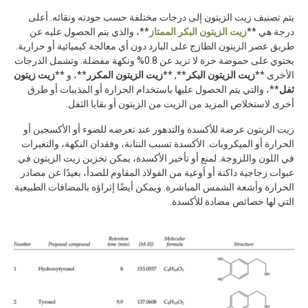
يتم تصنيف زيت الزيتون إلى درجات مختلفة حسب جودته ونقائه. أعلى
درجة هي **
زيت الزيتون البكر الممتاز
**، والذي يتم الحصول عليه عن
طريق عصر الزيتون الطازج على البارد دون أي معالجة كيميائية أو حرارية.
يحتوي على حموضة حرة لا تزيد عن 0.8% ونكهة مفضلة. وتشمل الدرجات
الأخرى **
زيت الزيتون البكر
**, **
زيت الزيتون المكرر
**، و **
زيت زيتون
ثفل
**، والتي يتم الحصول عليها باستخدام الحرارة أو المذيبات أو طرق
أخرى لاستخلاص المزيد من الزيت من الزيتون أو بقايا الثفل.
زيت الزيتون عرضة للأكسدة والتدهور عند تعرضه للضوء أو الأكسجين أو
الحرارة أو الميكروبات. الأكسدة تسبب النتانة، وفقدان النكهة، والتغيرات
في اللون واللزوجة. لمنع أو تأخير الأكسدة، يمكن تخزين زيت الزيتون في
عبوات زجاجية داكنة أو أوعية من الفولاذ المقاوم للصدأ، بعيدًا عن مصادر
الحرارة وأشعة الشمس المباشرة. ويمكن أيضًا إثراؤه بالمضافات الطبيعية
التي لها خصائص مضادة للأكسدة.